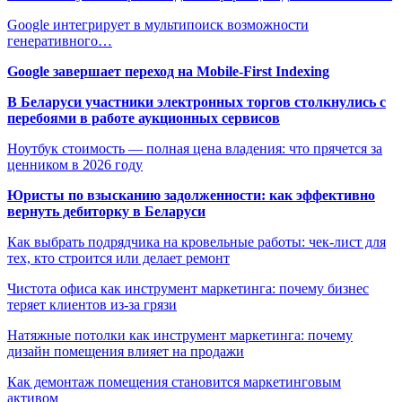
Google интегрирует в мультипоиск возможности
генеративного…
Google завершает переход на Mobile-First Indexing
В Беларуси участники электронных торгов столкнулись с
перебоями в работе аукционных сервисов
Ноутбук стоимость — полная цена владения: что прячется за
ценником в 2026 году
Юристы по взысканию задолженности: как эффективно
вернуть дебиторку в Беларуси
Как выбрать подрядчика на кровельные работы: чек-лист для
тех, кто строится или делает ремонт
Чистота офиса как инструмент маркетинга: почему бизнес
теряет клиентов из-за грязи
Натяжные потолки как инструмент маркетинга: почему
дизайн помещения влияет на продажи
Как демонтаж помещения становится маркетинговым
активом