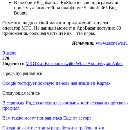
В ноябре VK добавила RuStore в свою программу по
поиску уязвимостей на платформе Standoff 365 Bug
Bounty.
Отметим, на днях свой магазин приложений запустил
оператор МТС. На данный момент в AppBazar доступно 83
приложения, большая часть из них – это игры.
Источник:
www.seonews.ru
Rustore
370
Поделится
VK
OK.ru
Facebook
Twitter
WhatsApp
Telegram
Viber
Предыдущая запись
Google тестирует боковую панель навигации в Картах
Следующая запись
В сервисах Яндекса появилась возможность создания детского
профиля
Вам также могут понравиться
Еще от автора
Создание сайтов: этапы разработки и требования к