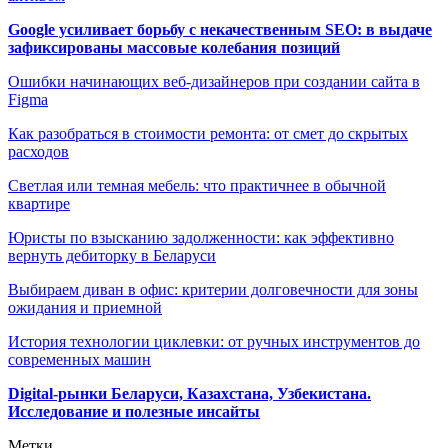
Google усиливает борьбу с некачественным SEO: в выдаче
зафиксированы массовые колебания позиций
Ошибки начинающих веб-дизайнеров при создании сайта в
Figma
Как разобраться в стоимости ремонта: от смет до скрытых
расходов
Светлая или темная мебель: что практичнее в обычной
квартире
Юристы по взысканию задолженности: как эффективно
вернуть дебиторку в Беларуси
Выбираем диван в офис: критерии долговечности для зоны
ожидания и приемной
История технологии циклевки: от ручных инструментов до
современных машин
Digital-рынки Беларуси, Казахстана, Узбекистана.
Исследование и полезные инсайты
Метки