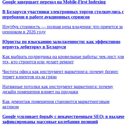
Google завершает переход на Mobile-First Indexing
В Беларуси участники электронных торгов столкнулись с
перебоями в работе аукционных сервисов
Ноутбук стоимость — полная цена владения: что прячется за
ценником в 2026 году
Юристы по взысканию задолженности: как эффективно
вернуть дебиторку в Беларуси
Как выбрать подрядчика на кровельные работы: чек-лист для
тех, кто строится или делает ремонт
Чистота офиса как инструмент маркетинга: почему бизнес
теряет клиентов из-за грязи
Натяжные потолки как инструмент маркетинга: почему
дизайн помещения влияет на продажи
Как демонтаж помещения становится маркетинговым
активом
Google усиливает борьбу с некачественным SEO: в выдаче
зафиксированы массовые колебания позиций