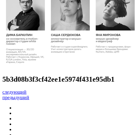
5b3d08b3f3cf42ee1e5974f431e95db1
следующий
предыдущий