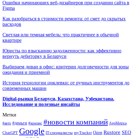
Ошибки начинающих веб-дизайнеров при создании сайта в
Figma
Как разобраться в стоимости ремонта: от смет до скрытых
расходов
Светлая или темная мебель: что практичнее в обычной
квартире
Юристы по взысканию задолженности: как эффективно
вернуть дебиторку в Беларуси
Выбираем диван в офис: критерии долговечности для зоны
ожидания и приемной
История технологии циклевки: от ручных инструментов до
современных машин
Digital-рынки Беларуси, Казахстана, Узбекистана.
Исследование и полезные инсайты
Метки
#новости компаний
#деньги
#кризис
#авто
AppMetrica
Google
Rustore
SEO
myTracker
Ozon
ChatGPT
IT-специалисты