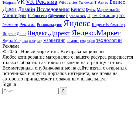
VK Реклама
VK
Бизнес
Авито
Wildberries
Telegram
YandexGPT
Дзен
Дизайн
Исследования
Кейсы
Маркетплейс
Курсы
Минцифры
ПромоСтраницы
Нейросети
Обучение
Пресс-релизы
РСЯ
Яндекс
Реклама
Роскомнадзор
Яндекс.Вебмастер
Рейтинги
Яндекс.Маркет
Яндекс.Директ
Яндекс.Дзен
маркетинг
технологии
ремонт
Яндекс.Метрика
интерьер
смартфон
Реклама
© 2026 - Новый маркетинг. Все права защищены.
Любое копирование материалов с нашего ресурса разрешается
только с обратной активной ссылкой на страницу статьи.
Все материалы опубликованные на сайте взяты с открытых
источников и других порталов интернета, все права на
авторство принадлежат их законным владельцам.
Sign in