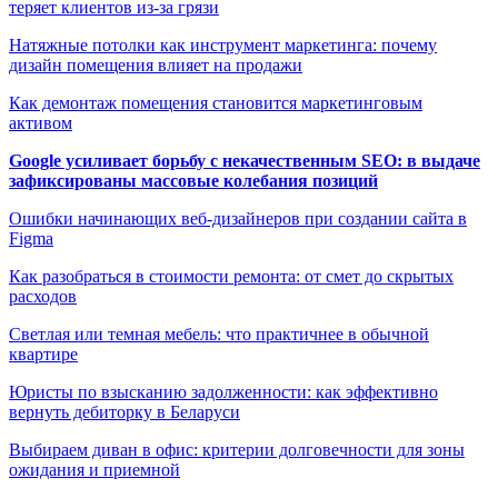
теряет клиентов из-за грязи
Натяжные потолки как инструмент маркетинга: почему
дизайн помещения влияет на продажи
Как демонтаж помещения становится маркетинговым
активом
Google усиливает борьбу с некачественным SEO: в выдаче
зафиксированы массовые колебания позиций
Ошибки начинающих веб-дизайнеров при создании сайта в
Figma
Как разобраться в стоимости ремонта: от смет до скрытых
расходов
Светлая или темная мебель: что практичнее в обычной
квартире
Юристы по взысканию задолженности: как эффективно
вернуть дебиторку в Беларуси
Выбираем диван в офис: критерии долговечности для зоны
ожидания и приемной