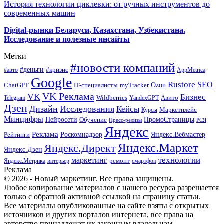
История технологии циклевки: от ручных инструментов до
современных машин
Digital-рынки Беларуси, Казахстана, Узбекистана.
Исследование и полезные инсайты
Метки
#новости компаний
#деньги
#кризис
#авто
AppMetrica
Google
Rustore
SEO
myTracker
Ozon
ChatGPT
IT-специалисты
VK Реклама
VK
Бизнес
Авито
Wildberries
Telegram
YandexGPT
Дзен
Дизайн
Исследования
Кейсы
Маркетплейс
Курсы
Минцифры
ПромоСтраницы
Нейросети
Обучение
Пресс-релизы
РСЯ
Яндекс
Реклама
Роскомнадзор
Яндекс.Вебмастер
Рейтинги
Яндекс.Маркет
Яндекс.Директ
Яндекс.Дзен
маркетинг
технологии
ремонт
Яндекс.Метрика
интерьер
смартфон
Реклама
© 2026 - Новый маркетинг. Все права защищены.
Любое копирование материалов с нашего ресурса разрешается
только с обратной активной ссылкой на страницу статьи.
Все материалы опубликованные на сайте взяты с открытых
источников и других порталов интернета, все права на
авторство принадлежат их законным владельцам.