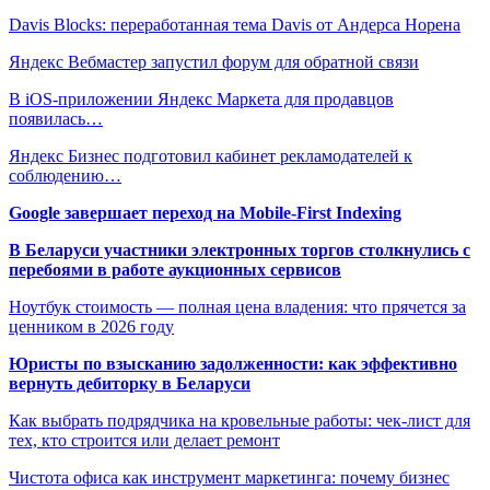
Davis Blocks: переработанная тема Davis от Андерса Норена
Яндекс Вебмастер запустил форум для обратной связи
В iOS-приложении Яндекс Маркета для продавцов
появилась…
Яндекс Бизнес подготовил кабинет рекламодателей к
соблюдению…
Google завершает переход на Mobile-First Indexing
В Беларуси участники электронных торгов столкнулись с
перебоями в работе аукционных сервисов
Ноутбук стоимость — полная цена владения: что прячется за
ценником в 2026 году
Юристы по взысканию задолженности: как эффективно
вернуть дебиторку в Беларуси
Как выбрать подрядчика на кровельные работы: чек-лист для
тех, кто строится или делает ремонт
Чистота офиса как инструмент маркетинга: почему бизнес