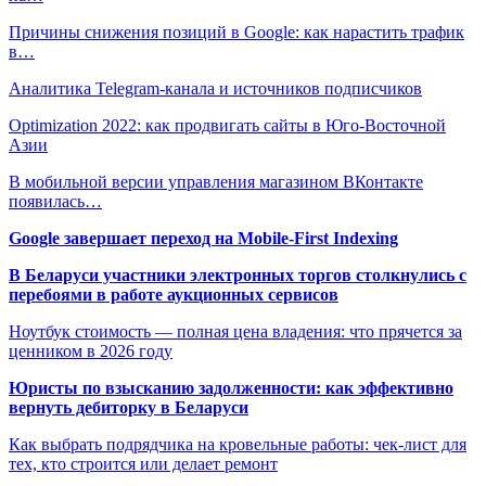
Причины снижения позиций в Google: как нарастить трафик
в…
Аналитика Telegram-канала и источников подписчиков
Optimization 2022: как продвигать сайты в Юго-Восточной
Азии
В мобильной версии управления магазином ВКонтакте
появилась…
Google завершает переход на Mobile-First Indexing
В Беларуси участники электронных торгов столкнулись с
перебоями в работе аукционных сервисов
Ноутбук стоимость — полная цена владения: что прячется за
ценником в 2026 году
Юристы по взысканию задолженности: как эффективно
вернуть дебиторку в Беларуси
Как выбрать подрядчика на кровельные работы: чек-лист для
тех, кто строится или делает ремонт