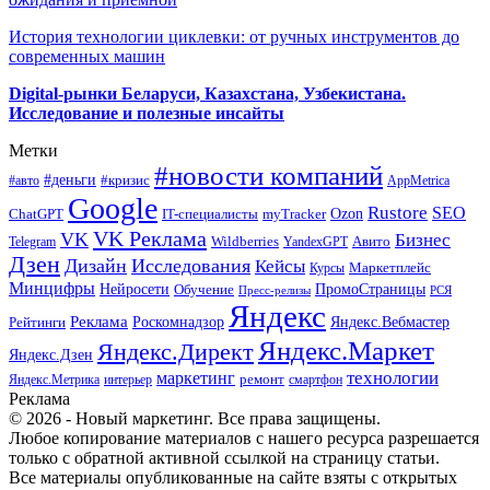
История технологии циклевки: от ручных инструментов до
современных машин
Digital-рынки Беларуси, Казахстана, Узбекистана.
Исследование и полезные инсайты
Метки
#новости компаний
#деньги
#кризис
#авто
AppMetrica
Google
Rustore
SEO
myTracker
Ozon
ChatGPT
IT-специалисты
VK Реклама
VK
Бизнес
Авито
Wildberries
Telegram
YandexGPT
Дзен
Дизайн
Исследования
Кейсы
Маркетплейс
Курсы
Минцифры
ПромоСтраницы
Нейросети
Обучение
Пресс-релизы
РСЯ
Яндекс
Реклама
Роскомнадзор
Яндекс.Вебмастер
Рейтинги
Яндекс.Маркет
Яндекс.Директ
Яндекс.Дзен
маркетинг
технологии
ремонт
Яндекс.Метрика
интерьер
смартфон
Реклама
© 2026 - Новый маркетинг. Все права защищены.
Любое копирование материалов с нашего ресурса разрешается
только с обратной активной ссылкой на страницу статьи.
Все материалы опубликованные на сайте взяты с открытых