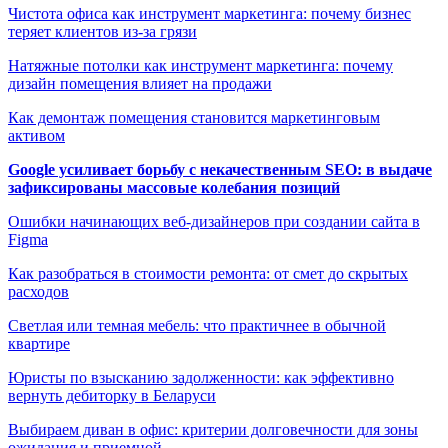
Чистота офиса как инструмент маркетинга: почему бизнес
теряет клиентов из-за грязи
Натяжные потолки как инструмент маркетинга: почему
дизайн помещения влияет на продажи
Как демонтаж помещения становится маркетинговым
активом
Google усиливает борьбу с некачественным SEO: в выдаче
зафиксированы массовые колебания позиций
Ошибки начинающих веб-дизайнеров при создании сайта в
Figma
Как разобраться в стоимости ремонта: от смет до скрытых
расходов
Светлая или темная мебель: что практичнее в обычной
квартире
Юристы по взысканию задолженности: как эффективно
вернуть дебиторку в Беларуси
Выбираем диван в офис: критерии долговечности для зоны
ожидания и приемной