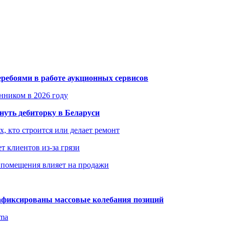
еребоями в работе аукционных сервисов
енником в 2026 году
уть дебиторку в Беларуси
х, кто строится или делает ремонт
т клиентов из-за грязи
 помещения влияет на продажи
зафиксированы массовые колебания позиций
gma