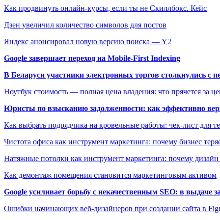
Как продвинуть онлайн-курсы, если ты не Скиллбокс. Кейс
Дзен увеличил количество символов для постов
Яндекс анонсировал новую версию поиска — Y2
Google завершает переход на Mobile-First Indexing
В Беларуси участники электронных торгов столкнулись с п
Ноутбук стоимость — полная цена владения: что прячется за ц
Юристы по взысканию задолженности: как эффективно верн
Как выбрать подрядчика на кровельные работы: чек-лист для те
Чистота офиса как инструмент маркетинга: почему бизнес теряе
Натяжные потолки как инструмент маркетинга: почему дизайн
Как демонтаж помещения становится маркетинговым активом
Google усиливает борьбу с некачественным SEO: в выдаче 
Ошибки начинающих веб-дизайнеров при создании сайта в Fi