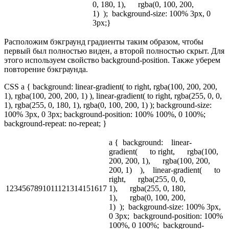
0, 180, 1), rgba(0, 100, 200,
1) ); background-size: 100% 3px, 0
3px;}
Расположим бэкграунд градиенты таким образом, чтобы
первый был полностью виден, а второй полностью скрыт. Для
этого используем свойство background-position. Также уберем
повторение бэкграунда.
CSS a { background: linear-gradient( to right, rgba(100, 200, 200,
1), rgba(100, 200, 200, 1) ), linear-gradient( to right, rgba(255, 0, 0,
1), rgba(255, 0, 180, 1), rgba(0, 100, 200, 1) ); background-size:
100% 3px, 0 3px; background-position: 100% 100%, 0 100%;
background-repeat: no-repeat; }
a { background: linear-
gradient( to right, rgba(100,
200, 200, 1), rgba(100, 200,
200, 1) ), linear-gradient( to
right, rgba(255, 0, 0,
1234567891011121314151617
1), rgba(255, 0, 180,
1), rgba(0, 100, 200,
1) ); background-size: 100% 3px,
0 3px; background-position: 100%
100%, 0 100%; background-