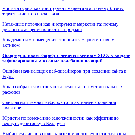
Чистота офиса как инструмент маркетинга: почему бизнес
теряет клиентов из-за грязи
Натяжные потолки как инструмент маркетинга: почему
дизайн помещения влияет на продажи
Как демонтаж помещения становится маркетинговым
активом
Google усиливает борьбу с некачественным SEO: в выдаче
зафиксированы массовые колебания позиций
Ошибки начинающих веб-дизайнеров при создании сайта в
Figma
Как разобраться в стоимости ремонта: от смет до скрытых
расходов
Светлая или темная мебель: что практичнее в обычной
квартире
Юристы по взысканию задолженности: как эффективно
вернуть дебиторку в Беларуси
Выбираем диван в офис: критерии долговечности для зоны