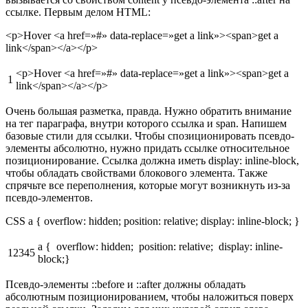
ссылке. Первым делом HTML:
<p>Hover <a href=»#» data-replace=»get a link»><span>get a
link</span></a></p>
<p>Hover <a href=»#» data-replace=»get a link»><span>get a
1
link</span></a></p>
Очень большая разметка, правда. Нужно обратить внимание
на тег параграфа, внутри которого ссылка и span. Напишем
базовые стили для ссылки. Чтобы спозиционировать псевдо-
элементы абсолютно, нужно придать ссылке относительное
позиционирование. Ссылка должна иметь display: inline-block,
чтобы обладать свойствами блокового элемента. Также
спрячьте все переполнения, которые могут возникнуть из-за
псевдо-элементов.
CSS a { overflow: hidden; position: relative; display: inline-block; }
a { overflow: hidden; position: relative; display: inline-
12345
block;}
Псевдо-элементы ::before и ::after должны обладать
абсолютным позиционированием, чтобы наложиться поверх