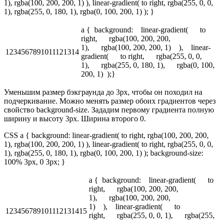
1), rgba(100, 200, 200, 1) ), linear-gradient( to right, rgba(255, 0, 0,
1), rgba(255, 0, 180, 1), rgba(0, 100, 200, 1) ); }
a { background: linear-gradient( to
right, rgba(100, 200, 200,
1), rgba(100, 200, 200, 1) ), linear-
1234567891011121314
gradient( to right, rgba(255, 0, 0,
1), rgba(255, 0, 180, 1), rgba(0, 100,
200, 1) );}
Уменьшим размер бэкграунда до 3px, чтобы он походил на
подчеркивание. Можно менять размер обоих градиентов через
свойство background-size. Зададим первому градиента полную
ширину и высоту 3px. Ширина второго 0.
CSS a { background: linear-gradient( to right, rgba(100, 200, 200,
1), rgba(100, 200, 200, 1) ), linear-gradient( to right, rgba(255, 0, 0,
1), rgba(255, 0, 180, 1), rgba(0, 100, 200, 1) ); background-size:
100% 3px, 0 3px; }
a { background: linear-gradient( to
right, rgba(100, 200, 200,
1), rgba(100, 200, 200,
1) ), linear-gradient( to
123456789101112131415
right, rgba(255, 0, 0, 1), rgba(255,