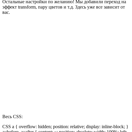
Остальные настройки по желанию! Мы добавили переход на
эффект transform, пару цветов и т.д. Здесь уже все зависит от
вас.
Весь CSS:
CSS a { overflow: hidden; position: relative; display: inline-block; }
a::before, a::after { content: »; position: absolute; width: 100%; left: