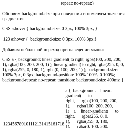
repeat: no-repeat;}
Обновим background-size при наведении и поменяем значения
градиентов.
CSS a:hover { background-size: 0 3px, 100% 3px; }
123
a:hover { background-size: 0 3px, 100% 3px;}
Добавим небольшой переход при наведении мыши:
CSS a { background: linear-gradient( to right, rgba(100, 200, 200,
1), rgba(100, 200, 200, 1) ), linear-gradient( to right, rgba(255, 0, 0,
1), rgba(255, 0, 180, 1), rgba(0, 100, 200, 1) ); background-size:
100% 3px, 0 3px; background-position: 100% 100%, 0 100%;
background-repeat: no-repeat; transition: background-size 400ms; }
a { background: linear-
gradient( to
right, rgba(100, 200, 200,
1), rgba(100, 200, 200,
1) ), linear-gradient( to
right, rgba(255, 0, 0,
1), rgba(255, 0, 180,
123456789101112131415161718
1), rgba(0, 100, 200,