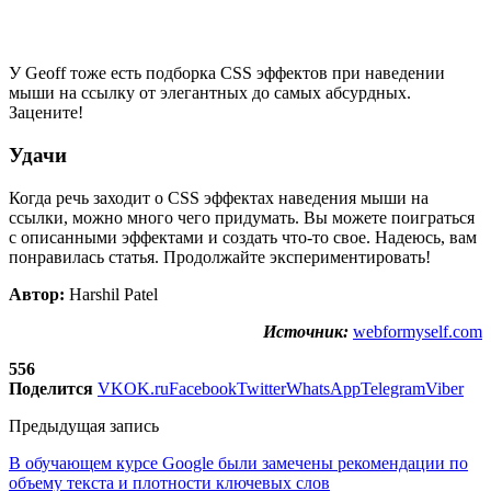
У Geoff тоже есть подборка CSS эффектов при наведении
мыши на ссылку от элегантных до самых абсурдных.
Зацените!
Удачи
Когда речь заходит о CSS эффектах наведения мыши на
ссылки, можно много чего придумать. Вы можете поиграться
с описанными эффектами и создать что-то свое. Надеюсь, вам
понравилась статья. Продолжайте экспериментировать!
Автор:
Harshil Patel
Источник:
webformyself.com
556
Поделится
VK
OK.ru
Facebook
Twitter
WhatsApp
Telegram
Viber
Предыдущая запись
В обучающем курсе Google были замечены рекомендации по
объему текста и плотности ключевых слов