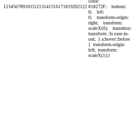
color:
12345678910111213141516171819202122
#18272F; bottom:
0; left:
0; transform-origin:
right; transform:
scaleX(0); transition:
transform .3s ease-in-
out; } a:hover::before
{ transform-origin:
left; transform:
scaleX(1);}