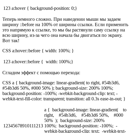
123
a:hover { background-position: 0;}
Теперь немного сложно. При наведении мыши мы задаем
ширину ::before на 100% от ширины ссылки. Если применить
это напрямую к ссылке, то мы бы растянули саму ссылку на
всю ширину, из-за чего она начала бы двигаться по экрану.
Вот так!
CSS a:hover::before { width: 100%; }
123
a:hover::before { width: 100%;}
Сгладим эффект с помощью перехода:
CSS a { background-image: linear-gradient( to right, #54b3d6,
#54b3d6 50%, #000 50% ); background-size: 200% 100%;
background-position: -100%; -webkit-background-clip: text; -
webkit-text-fill-color: transparent; transition: all 0.3s ease-in-out; }
a { background-image: linear-gradient( to
right, #54b3d6, #54b3d6 50%, #000
50% ); background-size: 200%
12345678910111213
100%; background-position: -100%; -
webkit-background-clip: text; -webkit-text-