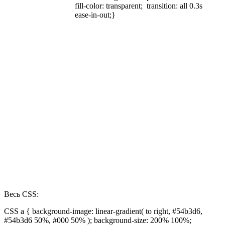
fill-color: transparent; transition: all 0.3s
ease-in-out;}
Весь CSS:
CSS a { background-image: linear-gradient( to right, #54b3d6,
#54b3d6 50%, #000 50% ); background-size: 200% 100%;