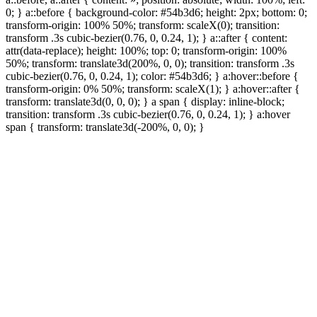
0; } a::before { background-color: #54b3d6; height: 2px; bottom: 0;
transform-origin: 100% 50%; transform: scaleX(0); transition:
transform .3s cubic-bezier(0.76, 0, 0.24, 1); } a::after { content:
attr(data-replace); height: 100%; top: 0; transform-origin: 100%
50%; transform: translate3d(200%, 0, 0); transition: transform .3s
cubic-bezier(0.76, 0, 0.24, 1); color: #54b3d6; } a:hover::before {
transform-origin: 0% 50%; transform: scaleX(1); } a:hover::after {
transform: translate3d(0, 0, 0); } a span { display: inline-block;
transition: transform .3s cubic-bezier(0.76, 0, 0.24, 1); } a:hover
span { transform: translate3d(-200%, 0, 0); }