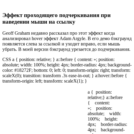
Эффект проходящего подчеркивания при
наведении мыши на ссылку
Geoff Graham недавно рассказал про этот эффект когда
анализировал hover эффект Adam Argyle. В его демо бэкграунд
появляется слева за ссылкой и уходит вправо, если мышь
убрать. В моей версии бэкграунд урезается до подчеркивания.
CSS a { position: relative; } a::before { content: »; position:
absolute; width: 100%; height: 4px; border-radius: 4px; background-
color: #18272F; bottom: 0; left: 0; transform-origin: right; transform:
scaleX(0); transition: transform .3s ease-in-out; } a:hover::before {
transform-origin: left; transform: scaleX(1); }
a { position:
relative;} a::before
{ content:
»; position:
absolute; width:
100%; height:
4px; border-radius:
4px; background-