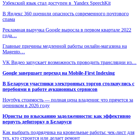
Узбекский язык стал доступен в Yandex SpeechKit
В Яндекс 360 оценили опасность современного почтового
спама
Рекламная выручка Google выросла в первом квартале 2022
года…
Главные причины медленной работы онлайн-магазина на
Magento…
VK Видео запускает возможность проводить трансляции из…
Google завершает переход на Mobile-First Indexing
В Беларуси участники электронных торгов столкнулись с
перебоями в работе аукционных сервисов
Ноутбук стоимость — полная цена владения: что прячется за
ценником в 2026 году
Юристы по взысканию задолженности: как эффективно
вернуть дебиторку в Беларуси
Как выбрать подрядчика на кровельные работы: чек-лист для
тех, кто строится или делает ремонт