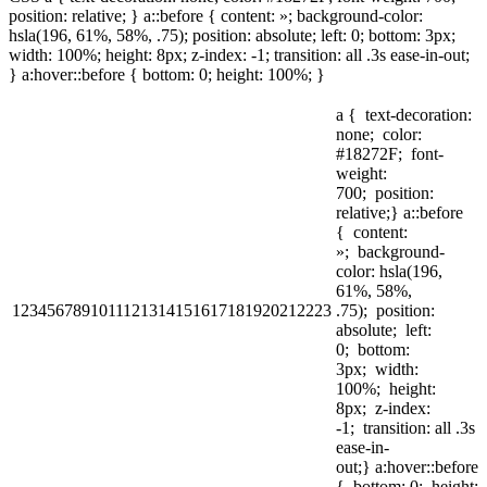
position: relative; } a::before { content: »; background-color:
hsla(196, 61%, 58%, .75); position: absolute; left: 0; bottom: 3px;
width: 100%; height: 8px; z-index: -1; transition: all .3s ease-in-out;
} a:hover::before { bottom: 0; height: 100%; }
a { text-decoration:
none; color:
#18272F; font-
weight:
700; position:
relative;} a::before
{ content:
»; background-
color: hsla(196,
61%, 58%,
1234567891011121314151617181920212223
.75); position:
absolute; left:
0; bottom:
3px; width:
100%; height:
8px; z-index:
-1; transition: all .3s
ease-in-
out;} a:hover::before
{ bottom: 0; height: