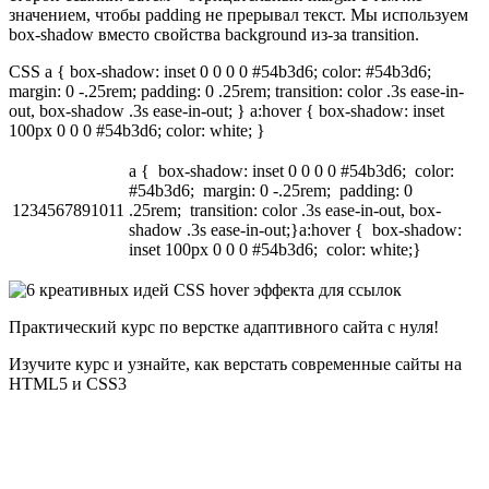
значением, чтобы padding не прерывал текст. Мы используем
box-shadow вместо свойства background из-за transition.
CSS a { box-shadow: inset 0 0 0 0 #54b3d6; color: #54b3d6;
margin: 0 -.25rem; padding: 0 .25rem; transition: color .3s ease-in-
out, box-shadow .3s ease-in-out; } a:hover { box-shadow: inset
100px 0 0 0 #54b3d6; color: white; }
a { box-shadow: inset 0 0 0 0 #54b3d6; color:
#54b3d6; margin: 0 -.25rem; padding: 0
1234567891011
.25rem; transition: color .3s ease-in-out, box-
shadow .3s ease-in-out;}a:hover { box-shadow:
inset 100px 0 0 0 #54b3d6; color: white;}
Практический курс по верстке адаптивного сайта с нуля!
Изучите курс и узнайте, как верстать современные сайты на
HTML5 и CSS3