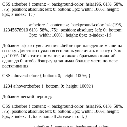
CSS a::before { content: »; background-color: hsla(196, 61%, 58%,
.75); position: absolute; left: 0; bottom: 3px; width: 100%; height:
8px; z-index: -1; }
a::before { content: »; background-color: hsla(196,
12345678910
61%, 58%, .75); position: absolute; left: 0; bottom:
3px; width: 100%; height: 8px; z-index: -1;}
Добавим эффект увеличения ::before при наведении мыши на
ссылку. Для этого нужно всего лишь увеличить высоту с 3px
до 100%. Обратите внимание, я также сбрасываю нижний
сдвиг до 0, чтобы бэкграунд занимал больше места по мере
растягивания.
CSS a:hover::before { bottom: 0; height: 100%; }
1234
a:hover::before { bottom: 0; height: 100%;}
Добавим легкий переход:
CSS a::before { content: »; background-color: hsla(196, 61%, 58%,
.75); position: absolute; left: 0; bottom: 3px; width: 100%; height:
8px; z-index: -1; transition: all .3s ease-in-out; }
a::before { content: »; background-color: