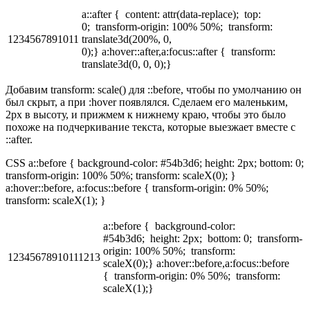
a::after { content: attr(data-replace); top:
0; transform-origin: 100% 50%; transform:
1234567891011
translate3d(200%, 0,
0);} a:hover::after,a:focus::after { transform:
translate3d(0, 0, 0);}
Добавим transform: scale() для ::before, чтобы по умолчанию он
был скрыт, а при :hover появлялся. Сделаем его маленьким,
2px в высоту, и прижмем к нижнему краю, чтобы это было
похоже на подчеркивание текста, которые выезжает вместе с
::after.
CSS a::before { background-color: #54b3d6; height: 2px; bottom: 0;
transform-origin: 100% 50%; transform: scaleX(0); }
a:hover::before, a:focus::before { transform-origin: 0% 50%;
transform: scaleX(1); }
a::before { background-color:
#54b3d6; height: 2px; bottom: 0; transform-
origin: 100% 50%; transform:
12345678910111213
scaleX(0);} a:hover::before,a:focus::before
{ transform-origin: 0% 50%; transform:
scaleX(1);}