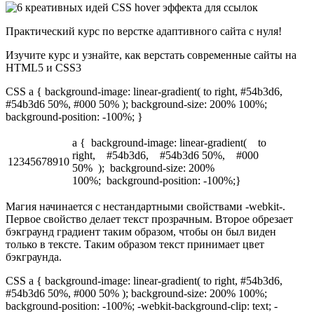
Практический курс по верстке адаптивного сайта с нуля!
Изучите курс и узнайте, как верстать современные сайты на
HTML5 и CSS3
CSS a { background-image: linear-gradient( to right, #54b3d6,
#54b3d6 50%, #000 50% ); background-size: 200% 100%;
background-position: -100%; }
a { background-image: linear-gradient( to
right, #54b3d6, #54b3d6 50%, #000
12345678910
50% ); background-size: 200%
100%; background-position: -100%;}
Магия начинается с нестандартными свойствами -webkit-.
Первое свойство делает текст прозрачным. Второе обрезает
бэкграунд градиент таким образом, чтобы он был виден
только в тексте. Таким образом текст принимает цвет
бэкграунда.
CSS a { background-image: linear-gradient( to right, #54b3d6,
#54b3d6 50%, #000 50% ); background-size: 200% 100%;
background-position: -100%; -webkit-background-clip: text; -