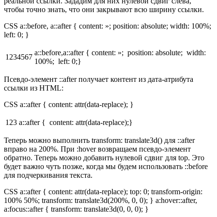
реальной ссылки. Зададим для них нулевой сдвиг слева,
чтобы точно знать, что они закрывают всю ширину ссылки.
CSS a::before, a::after { content: »; position: absolute; width: 100%;
left: 0; }
a::before,a::after { content: »; position: absolute; width:
1234567
100%; left: 0;}
Псевдо-элемент ::after получает контент из дата-атрибута
ссылки из HTML:
CSS a::after { content: attr(data-replace); }
123
a::after { content: attr(data-replace);}
Теперь можно выполнить transform: translate3d() для ::after
вправо на 200%. При :hover возвращаем псевдо-элемент
обратно. Теперь можно добавить нулевой сдвиг для top. Это
будет важно чуть позже, когда мы будем использовать ::before
для подчеркивания текста.
CSS a::after { content: attr(data-replace); top: 0; transform-origin:
100% 50%; transform: translate3d(200%, 0, 0); } a:hover::after,
a:focus::after { transform: translate3d(0, 0, 0); }