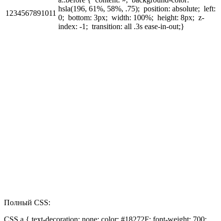
hsla(196, 61%, 58%, .75); position: absolute; left:
1234567891011
0; bottom: 3px; width: 100%; height: 8px; z-
index: -1; transition: all .3s ease-in-out;}
Полный CSS:
CSS a { text-decoration: none; color: #18272F; font-weight: 700;