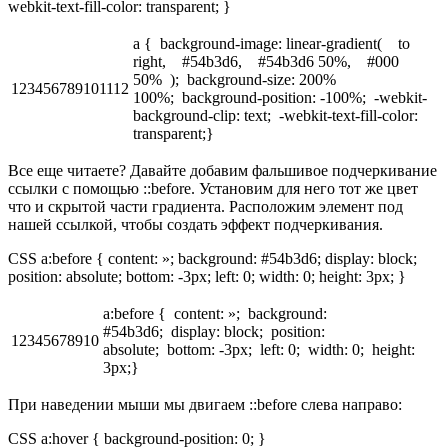
webkit-text-fill-color: transparent; }
a { background-image: linear-gradient( to
right, #54b3d6, #54b3d6 50%, #000
50% ); background-size: 200%
123456789101112
100%; background-position: -100%; -webkit-
background-clip: text; -webkit-text-fill-color:
transparent;}
Все еще читаете? Давайте добавим фальшивое подчеркивание
ссылки с помощью ::before. Установим для него тот же цвет
что и скрытой части градиента. Расположим элемент под
нашей ссылкой, чтобы создать эффект подчеркивания.
CSS a:before { content: »; background: #54b3d6; display: block;
position: absolute; bottom: -3px; left: 0; width: 0; height: 3px; }
a:before { content: »; background:
#54b3d6; display: block; position:
12345678910
absolute; bottom: -3px; left: 0; width: 0; height:
3px;}
При наведении мыши мы двигаем ::before слева направо:
CSS a:hover { background-position: 0; }