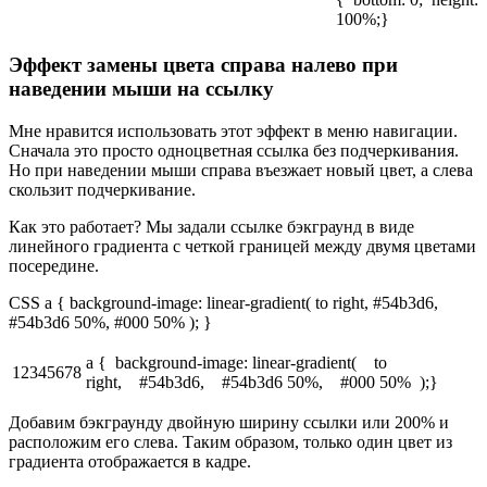
100%;}
Эффект замены цвета справа налево при
наведении мыши на ссылку
Мне нравится использовать этот эффект в меню навигации.
Сначала это просто одноцветная ссылка без подчеркивания.
Но при наведении мыши справа въезжает новый цвет, а слева
скользит подчеркивание.
Как это работает? Мы задали ссылке бэкграунд в виде
линейного градиента с четкой границей между двумя цветами
посередине.
CSS a { background-image: linear-gradient( to right, #54b3d6,
#54b3d6 50%, #000 50% ); }
a { background-image: linear-gradient( to
12345678
right, #54b3d6, #54b3d6 50%, #000 50% );}
Добавим бэкграунду двойную ширину ссылки или 200% и
расположим его слева. Таким образом, только один цвет из
градиента отображается в кадре.