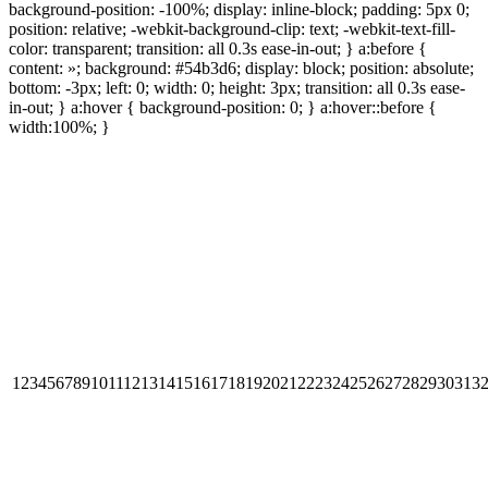
background-position: -100%; display: inline-block; padding: 5px 0;
position: relative; -webkit-background-clip: text; -webkit-text-fill-
color: transparent; transition: all 0.3s ease-in-out; } a:before {
content: »; background: #54b3d6; display: block; position: absolute;
bottom: -3px; left: 0; width: 0; height: 3px; transition: all 0.3s ease-
in-out; } a:hover { background-position: 0; } a:hover::before {
width:100%; }
123456789101112131415161718192021222324252627282930313