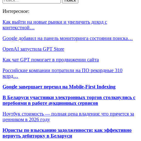
Интересное:
Как выйти на новые рынки и увеличить доход с
контекстной…
Google добавил на панель мониторинга состояния поиска…
OpenAI запустила GPT Store
Как чат GPT помогает в продвижении сайта
Российские компании потратили на ПО рекордные 310
млрд…
Google завершает переход на Mobile-First Indexing
В Беларуси участники электронных торгов столкнулись с
перебоями в работе аукционных сервисов
Ноутбук стоимость — полная цена владения: что прячется за
ценником в 2026 году
Юристы по взысканию задолженности: как эффективно
вернуть дебиторку в Беларуси