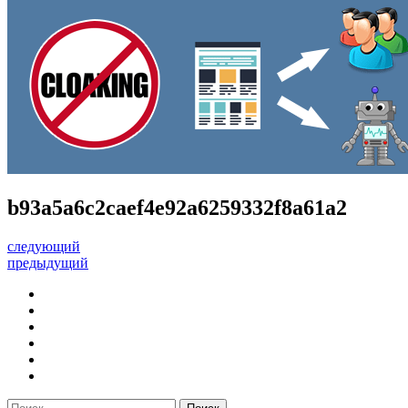
b93a5a6c2caef4e92a6259332f8a61a2
следующий
предыдущий