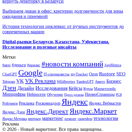
вернуть дебиторку в Беларуси
Выбираем диван в офис: критерии долговечности для зоны
ожидания и приемной
История технологии циклевки: от ручных инструментов до
современных машин
Digital-рынки Беларуси, Казахстана, Узбекистана.
Исследование и полезные инсайты
Метки
#новости компаний
#деньги
#кризис
#авто
AppMetrica
Google
Rustore
SEO
myTracker
Ozon
ChatGPT
IT-специалисты
VK Реклама
VK
Бизнес
Авито
Wildberries
Telegram
YandexGPT
Дзен
Дизайн
Исследования
Кейсы
Маркетплейс
Курсы
Минцифры
ПромоСтраницы
Нейросети
Обучение
Пресс-релизы
РСЯ
Яндекс
Реклама
Роскомнадзор
Яндекс.Вебмастер
Рейтинги
Яндекс.Маркет
Яндекс.Директ
Яндекс.Дзен
маркетинг
технологии
ремонт
Яндекс.Метрика
интерьер
смартфон
Реклама
© 2026 - Новый маркетинг. Все права защищены.