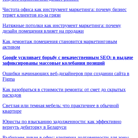
Чистота офиса как инструмент маркетинга: почему бизнес
теряет клиентов из-за грязи
Натяжные потолки как инструмент маркетинга: почему
дизайн помещения влияет на продажи
Как демонтаж помещения становится маркетинговым
активом
Google усиливает борьбу с некачественным SEO: в выдаче
зафиксированы массовые колебания позиций
Ошибки начинающих веб-дизайнеров при создании сайта в
Figma
Как разобраться в стоимости ремонта: от смет до скрытых
расходов
Светлая или темная мебель: что практичнее в обычной
квартире
Юристы по взысканию задолженности: как эффективно
вернуть дебиторку в Беларуси
Выбираем диван в офис: критерии долговечности для зоны