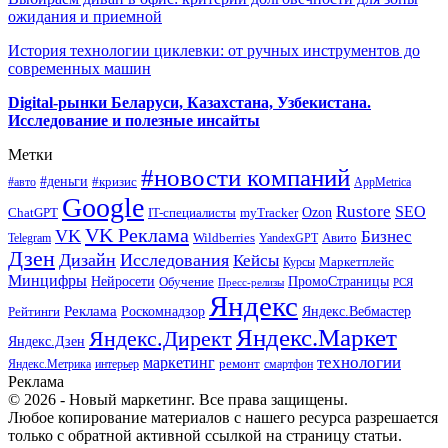
ожидания и приемной
История технологии циклевки: от ручных инструментов до
современных машин
Digital-рынки Беларуси, Казахстана, Узбекистана.
Исследование и полезные инсайты
Метки
#новости компаний
#деньги
#кризис
#авто
AppMetrica
Google
Rustore
SEO
myTracker
Ozon
ChatGPT
IT-специалисты
VK Реклама
VK
Бизнес
Авито
Wildberries
Telegram
YandexGPT
Дзен
Дизайн
Исследования
Кейсы
Маркетплейс
Курсы
Минцифры
ПромоСтраницы
Нейросети
Обучение
Пресс-релизы
РСЯ
Яндекс
Реклама
Роскомнадзор
Яндекс.Вебмастер
Рейтинги
Яндекс.Маркет
Яндекс.Директ
Яндекс.Дзен
маркетинг
технологии
ремонт
Яндекс.Метрика
интерьер
смартфон
Реклама
© 2026 - Новый маркетинг. Все права защищены.
Любое копирование материалов с нашего ресурса разрешается
только с обратной активной ссылкой на страницу статьи.