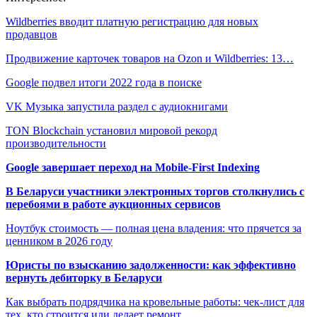
Wildberries вводит платную регистрацию для новых
продавцов
Продвижение карточек товаров на Ozon и Wildberries: 13…
Google подвел итоги 2022 года в поиске
VK Музыка запустила раздел с аудиокнигами
TON Blockchain установил мировой рекорд
производительности
Google завершает переход на Mobile-First Indexing
В Беларуси участники электронных торгов столкнулись с
перебоями в работе аукционных сервисов
Ноутбук стоимость — полная цена владения: что прячется за
ценником в 2026 году
Юристы по взысканию задолженности: как эффективно
вернуть дебиторку в Беларуси
Как выбрать подрядчика на кровельные работы: чек-лист для
тех, кто строится или делает ремонт