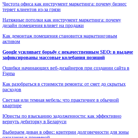
Чистота офиса как инструмент маркетинга: почему бизнес
теряет клиентов из-за грязи
Натяжные потолки как инструмент маркетинга: почему
дизайн помещения влияет на продажи
Как демонтаж помещения становится маркетинговым
активом
Google усиливает борьбу с некачественным SEO: в выдаче
зафиксированы массовые колебания позиций
Ошибки начинающих веб-дизайнеров при создании сайта в
Figma
Как разобраться в стоимости ремонта: от смет до скрытых
расходов
Светлая или темная мебель: что практичнее в обычной
квартире
Юристы по взысканию задолженности: как эффективно
вернуть дебиторку в Беларуси
Выбираем диван в офис: критерии долговечности для зоны
ожидания и приемной