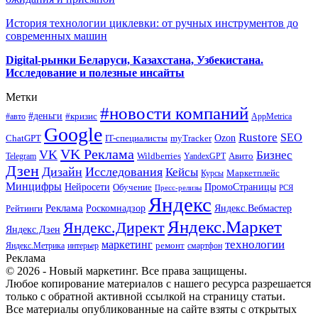
История технологии циклевки: от ручных инструментов до
современных машин
Digital-рынки Беларуси, Казахстана, Узбекистана.
Исследование и полезные инсайты
Метки
#новости компаний
#деньги
#кризис
#авто
AppMetrica
Google
Rustore
SEO
myTracker
Ozon
ChatGPT
IT-специалисты
VK Реклама
VK
Бизнес
Авито
Wildberries
Telegram
YandexGPT
Дзен
Дизайн
Исследования
Кейсы
Маркетплейс
Курсы
Минцифры
ПромоСтраницы
Нейросети
Обучение
Пресс-релизы
РСЯ
Яндекс
Реклама
Роскомнадзор
Яндекс.Вебмастер
Рейтинги
Яндекс.Маркет
Яндекс.Директ
Яндекс.Дзен
маркетинг
технологии
ремонт
Яндекс.Метрика
интерьер
смартфон
Реклама
© 2026 - Новый маркетинг. Все права защищены.
Любое копирование материалов с нашего ресурса разрешается
только с обратной активной ссылкой на страницу статьи.
Все материалы опубликованные на сайте взяты с открытых