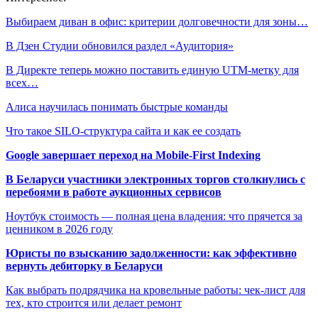
Выбираем диван в офис: критерии долговечности для зоны…
В Дзен Студии обновился раздел «Аудитория»
В Директе теперь можно поставить единую UTM-метку для
всех…
Алиса научилась понимать быстрые команды
Что такое SILO-структура сайта и как ее создать
Google завершает переход на Mobile-First Indexing
В Беларуси участники электронных торгов столкнулись с
перебоями в работе аукционных сервисов
Ноутбук стоимость — полная цена владения: что прячется за
ценником в 2026 году
Юристы по взысканию задолженности: как эффективно
вернуть дебиторку в Беларуси
Как выбрать подрядчика на кровельные работы: чек-лист для
тех, кто строится или делает ремонт