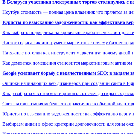
В Беларуси участники электронных торгов столкнулись с п
Ноутбук стоимость — полная цена владения: что прячется за ц
Юристы по взысканию задолженности: как эффективно верн
Как выбрать подрядчика на кровельные работы: чек-лист для те
Чистота офиса как инструмент маркетинга: почему бизнес теряе
Натяжные потолки как инструмент маркетинга: почему дизайн
Как демонтаж помещения становится маркетинговым активом
Google усиливает борьбу с некачественным SEO: в выдаче 
Ошибки начинающих веб-дизайнеров при создании сайта в Fi
Как разобраться в стоимости ремонта: от смет до скрытых расх
Светлая или темная мебель: что практичнее в обычной квартир
Юристы по взысканию задолженности: как эффективно вернуть
Выбираем диван в офис: критерии долговечности для зоны ож