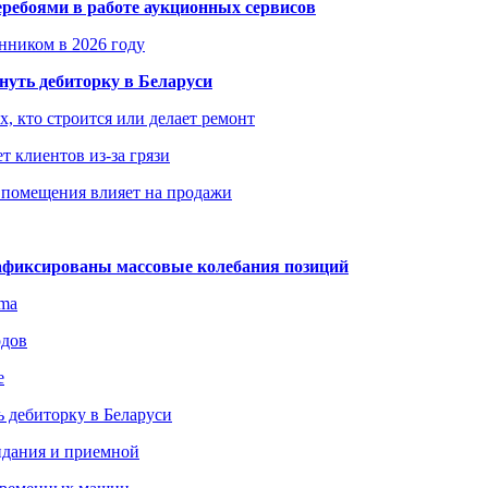
еребоями в работе аукционных сервисов
енником в 2026 году
уть дебиторку в Беларуси
х, кто строится или делает ремонт
т клиентов из-за грязи
 помещения влияет на продажи
зафиксированы массовые колебания позиций
gma
одов
е
 дебиторку в Беларуси
идания и приемной