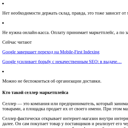
Нет необходимости держать склад, правда, это тоже зависит от
Не нужна онлайн-касса. Оплату принимает маркетплейс, а по 
Сейчас читают
Google завершает переход на Mobile-First Indexing
Google усиливает борьбу с некачественным SEO: в выдаче…
Можно не беспокоиться об организации доставки.
Кто такой селлер маркетплейса
Селлер — это компания или предприниматель, который занимае
товарами, а площадка продает их от своего имени. При этом м
Селлер фактически открывает интернет-магазин внутри интерне
далее. Он сам покупает товар у поставщиков и реализует его 