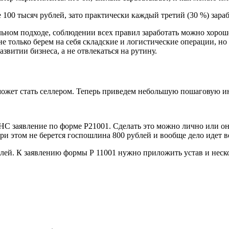
 100 тысяч рублей, зато практически каждый третий (30 %) зараб
ьном подходе, соблюдении всех правил заработать можно хорошо
 только берем на себя складские и логистические операции, но
звитии бизнеса, а не отвлекаться на рутину.
о может стать селлером. Теперь приведем небольшую пошаговую 
ФНС заявление по форме Р21001. Сделать это можно лично или о
ри этом не берется госпошлина 800 рублей и вообще дело идет в
й. К заявлению формы Р 11001 нужно приложить устав и нескол