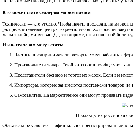
но некоторые площадки, например Lamoda, могут брать чуть б
Кто может стать селлером маркетплейса
Технически — кто угодно. Чтобы начать продавать на маркетпле
распределительные центры маркетплейсов. Хотя насчет закупок
маркетплейс, минуя вас. Да, это дороже, но и головной боли ку
Итак, селлером могут стать:
Частные предприниматели, которые хотят работать в фор
Производители товара. Этой категории вообще маст хэв 
Представители брендов и торговых марок. Если вы имеет
Импортеры, которые занимаются поставками товаров на 
Самозанятые. На маркетплейсе они могут продавать издел
Продавцы на российских ма
Обязательное условие — официально зарегистрированный в нал