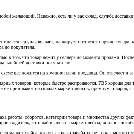
бой желающий. Неважно, есть ли у вас склад, служба доставки 
 так: селлер упаковывает, маркирует и отвозит партию товара н
а до покупателя.
лью в том, что товар лежит у селлера до момента продажи. Посл
 дальнейшей доставки покупателю.
 схеме все ложится на хрупкие плечи продавца. Он отвечает и за 
ярных товаров, которые быстро распродаются, FBS хороша для т
 не принимают на складах маркетплейсов, премиум-товаров, а т
змаха работы, оборотов, категории товара и множества других ф
к производитель, который вышел на маркетплейсы, вполне спосо