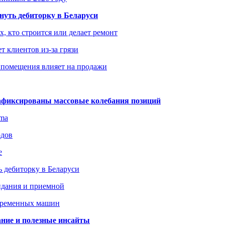
уть дебиторку в Беларуси
х, кто строится или делает ремонт
т клиентов из-за грязи
 помещения влияет на продажи
зафиксированы массовые колебания позиций
gma
одов
е
 дебиторку в Беларуси
идания и приемной
овременных машин
вание и полезные инсайты