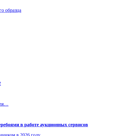
го образца
2
для…
еребоями в работе аукционных сервисов
енником в 2026 году