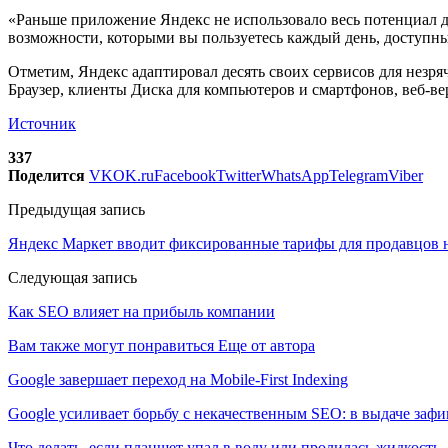
«Раньше приложение Яндекс не использовало весь потенциал ди
возможности, которыми вы пользуетесь каждый день, доступны 
Отметим, Яндекс адаптировал десять своих сервисов для незря
Браузер, клиенты Диска для компьютеров и смартфонов, веб-в
Источник
337
Поделится
VK
OK.ru
Facebook
Twitter
WhatsApp
Telegram
Viber
Предыдущая запись
Яндекс Маркет вводит фиксированные тарифы для продавцов 
Следующая запись
Как SEO влияет на прибыль компании
Вам также могут понравиться
Еще от автора
Google завершает переход на Mobile-First Indexing
Google усиливает борьбу с некачественным SEO: в выдаче за
Что делать, если планшет упал в воду или пролилась жидкость