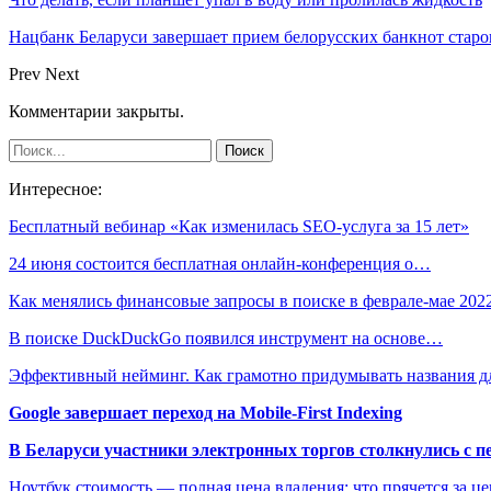
Нацбанк Беларуси завершает прием белорусских банкнот старо
Prev
Next
Комментарии закрыты.
Интересное:
Бесплатный вебинар «Как изменилась SEO-услуга за 15 лет»
24 июня состоится бесплатная онлайн-конференция о…
Как менялись финансовые запросы в поиске в феврале-мае 202
В поиске DuckDuckGo появился инструмент на основе…
Эффективный нейминг. Как грамотно придумывать названия 
Google завершает переход на Mobile-First Indexing
В Беларуси участники электронных торгов столкнулись с п
Ноутбук стоимость — полная цена владения: что прячется за ц