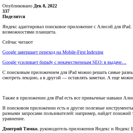
Опубликовано
Дек 8, 2022
337
Поделится
Яндекс адаптировал поисковое приложение с Алисой для iPad.
возможностями планшета.
Сейчас читают
Google завершает переход на Mobile-First Indexing
Google усиливает борьбу с некачественным SEO: в выдаче…
С поисковым приложением для iPad можно решать самые разные з
смотреть лекцию, а в другой — оставлять заметки. А еще можно
Также в приложении для iPad есть все привычные навыки Алис
В поисковом приложении есть и другие полезные инструменты: 
разными запросами пользователей: например, найдет похожий 
уравнение.
Дмитрий Тимко
, руководитель приложения Яндекс и Яндекс Б