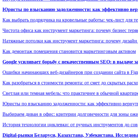
Юристы по взысканию задолженности: как эффективно верн
Как выбрать подрядчика на кровельные работы: чек-лист для те
Чистота офиса как инструмент маркетинга: почему бизнес теряе
Натяжные потолки как инструмент маркетинга: почему дизайн
Как демонтаж помещения становится маркетинговым активом
Google усиливает борьбу с некачественным SEO: в выдаче 
Ошибки начинающих веб-дизайнеров при создании сайта в Fi
Как разобраться в стоимости ремонта: от смет до скрытых расх
Светлая или темная мебель: что практичнее в обычной квартир
Юристы по взысканию задолженности: как эффективно вернуть
Выбираем диван в офис: критерии долговечности для зоны ож
История технологии циклевки: от ручных инструментов до с
Digital-рынки Беларуси, Казахстана, Узбекистана. Исследо