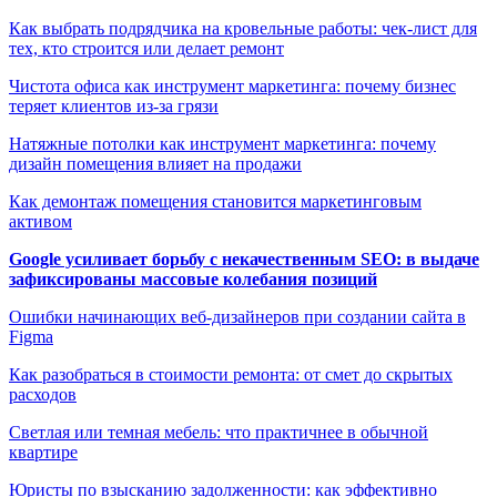
Как выбрать подрядчика на кровельные работы: чек-лист для
тех, кто строится или делает ремонт
Чистота офиса как инструмент маркетинга: почему бизнес
теряет клиентов из-за грязи
Натяжные потолки как инструмент маркетинга: почему
дизайн помещения влияет на продажи
Как демонтаж помещения становится маркетинговым
активом
Google усиливает борьбу с некачественным SEO: в выдаче
зафиксированы массовые колебания позиций
Ошибки начинающих веб-дизайнеров при создании сайта в
Figma
Как разобраться в стоимости ремонта: от смет до скрытых
расходов
Светлая или темная мебель: что практичнее в обычной
квартире
Юристы по взысканию задолженности: как эффективно