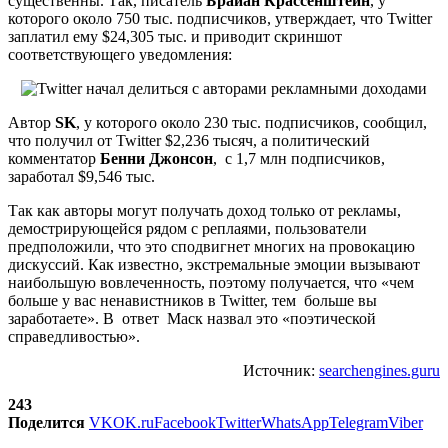
существенны. Так, писатель
Брайан Крассенштейн
, у
которого около 750 тыс. подписчиков, утверждает, что Twitter
заплатил ему $24,305 тыс. и приводит скриншот
соответствующего уведомления:
Автор
SK
, у которого около 230 тыс. подписчиков, сообщил,
что получил от Twitter $2,236 тысяч, а политический
комментатор
Бенни Джонсон
, с 1,7 млн подписчиков,
заработал $9,546 тыс.
Так как авторы могут получать доход только от рекламы,
демострирующейся рядом с реплаями, пользователи
предположили, что это сподвигнет многих на провокацию
дискуссий. Как известно, экстремальные эмоции вызывают
наибольшую вовлеченность, поэтому получается, что «чем
больше у вас ненавистников в Twitter, тем больше вы
заработаете». В ответ Маск назвал это «поэтической
справедливостью».
Источник:
searchengines.guru
243
Поделится
VK
OK.ru
Facebook
Twitter
WhatsApp
Telegram
Viber