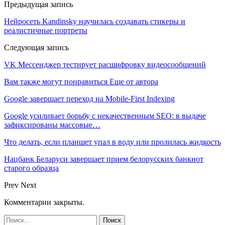
Предыдущая запись
Нейросеть Kandinsky научилась создавать стикеры и
реалистичные портреты
Следующая запись
VK Мессенджер тестирует расшифровку видеосообщений
Вам также могут понравиться
Еще от автора
Google завершает переход на Mobile-First Indexing
Google усиливает борьбу с некачественным SEO: в выдаче
зафиксированы массовые…
Что делать, если планшет упал в воду или пролилась жидкость
Нацбанк Беларуси завершает прием белорусских банкнот
старого образца
Prev
Next
Комментарии закрыты.