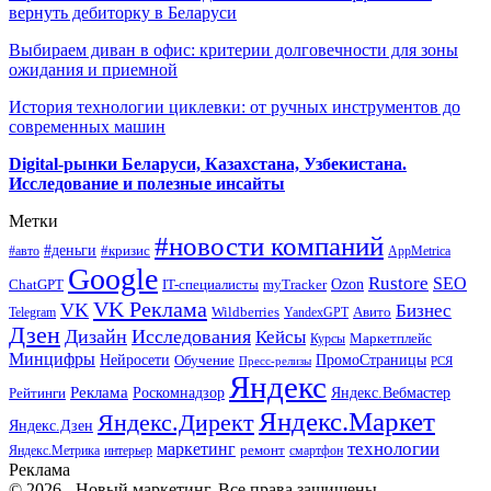
вернуть дебиторку в Беларуси
Выбираем диван в офис: критерии долговечности для зоны
ожидания и приемной
История технологии циклевки: от ручных инструментов до
современных машин
Digital-рынки Беларуси, Казахстана, Узбекистана.
Исследование и полезные инсайты
Метки
#новости компаний
#деньги
#кризис
#авто
AppMetrica
Google
Rustore
SEO
myTracker
Ozon
ChatGPT
IT-специалисты
VK Реклама
VK
Бизнес
Авито
Wildberries
Telegram
YandexGPT
Дзен
Дизайн
Исследования
Кейсы
Маркетплейс
Курсы
Минцифры
ПромоСтраницы
Нейросети
Обучение
Пресс-релизы
РСЯ
Яндекс
Реклама
Роскомнадзор
Яндекс.Вебмастер
Рейтинги
Яндекс.Маркет
Яндекс.Директ
Яндекс.Дзен
маркетинг
технологии
ремонт
Яндекс.Метрика
интерьер
смартфон
Реклама
© 2026 - Новый маркетинг. Все права защищены.