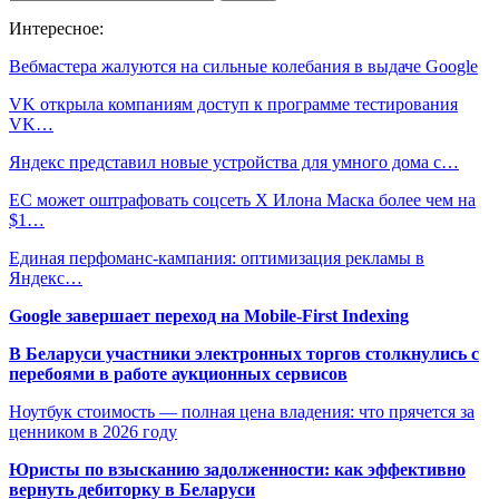
Интересное:
Вебмастера жалуются на сильные колебания в выдаче Google
VK открыла компаниям доступ к программе тестирования
VK…
Яндекс представил новые устройства для умного дома с…
ЕС может оштрафовать соцсеть X Илона Маска более чем на
$1…
Единая перфоманс-кампания: оптимизация рекламы в
Яндекс…
Google завершает переход на Mobile-First Indexing
В Беларуси участники электронных торгов столкнулись с
перебоями в работе аукционных сервисов
Ноутбук стоимость — полная цена владения: что прячется за
ценником в 2026 году
Юристы по взысканию задолженности: как эффективно
вернуть дебиторку в Беларуси