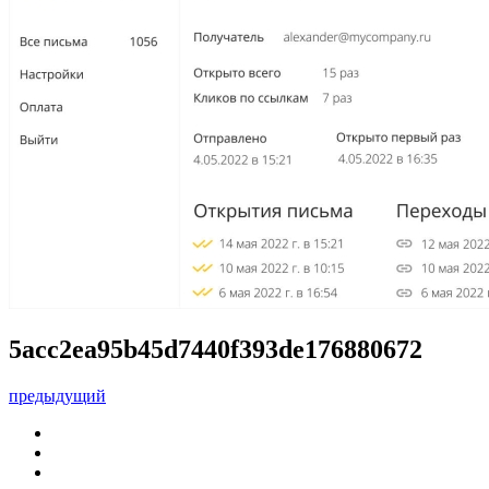
5acc2ea95b45d7440f393de176880672
предыдущий