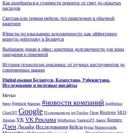
Как разобраться в стоимости ремонта: от смет до скрытых
расходов
Светлая или темная мебель: что практичнее в обычной
квартире
Юристы по взысканию задолженности: как эффективно
вернуть дебиторку в Беларуси
Выбираем диван в офис: критерии долговечности для зоны
ожидания и приемной
История технологии циклевки: от ручных инструментов до
современных машин
Digital-рынки Беларуси, Казахстана, Узбекистана.
Исследование и полезные инсайты
Метки
#новости компаний
#деньги
#кризис
#авто
AppMetrica
Google
Rustore
SEO
myTracker
Ozon
ChatGPT
IT-специалисты
VK Реклама
VK
Бизнес
Авито
Wildberries
Telegram
YandexGPT
Дзен
Дизайн
Исследования
Кейсы
Маркетплейс
Курсы
Минцифры
ПромоСтраницы