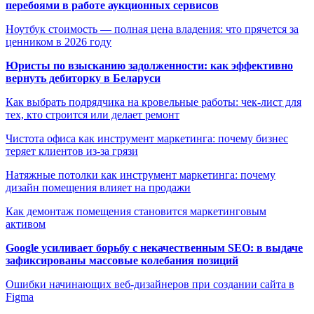
перебоями в работе аукционных сервисов
Ноутбук стоимость — полная цена владения: что прячется за
ценником в 2026 году
Юристы по взысканию задолженности: как эффективно
вернуть дебиторку в Беларуси
Как выбрать подрядчика на кровельные работы: чек-лист для
тех, кто строится или делает ремонт
Чистота офиса как инструмент маркетинга: почему бизнес
теряет клиентов из-за грязи
Натяжные потолки как инструмент маркетинга: почему
дизайн помещения влияет на продажи
Как демонтаж помещения становится маркетинговым
активом
Google усиливает борьбу с некачественным SEO: в выдаче
зафиксированы массовые колебания позиций
Ошибки начинающих веб-дизайнеров при создании сайта в
Figma