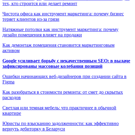
тех, кто строится или делает ремонт
Чистота офиса как инструмент маркетинга: почему бизнес
теряет клиентов из-за грязи
Натяжные потолки как инструмент маркетинга: почему
дизайн помещения влияет на продажи
Как демонтаж помещения становится маркетинговым
активом
Google усиливает борьбу с некачественным SEO: в выдаче
зафиксированы массовые колебания позиций
Ошибки начинающих веб-дизайнеров при создании сайта в
Figma
Как разобраться в стоимости ремонта: от смет до скрытых
расходов
Светлая или темная мебель: что практичнее в обычной
квартире
Юристы по взысканию задолженности: как эффективно
вернуть дебиторку в Беларуси