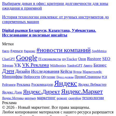
Выбираем диван в офис: критерии долговечности для зоны
ожидания и приемной
История технологии циклевки: от ручных инструментов до
современных машин
Digital-рынки Беларуси, Казахстана, Узбекистана.
Исследование и полезные инсайты
Метки
#новости компаний
#деньги
#кризис
#авто
AppMetrica
Google
Rustore
SEO
myTracker
Ozon
ChatGPT
IT-специалисты
VK Реклама
VK
Бизнес
Авито
Wildberries
Telegram
YandexGPT
Дзен
Дизайн
Исследования
Кейсы
Маркетплейс
Курсы
Минцифры
ПромоСтраницы
Нейросети
Обучение
Пресс-релизы
РСЯ
Яндекс
Реклама
Роскомнадзор
Яндекс.Вебмастер
Рейтинги
Яндекс.Маркет
Яндекс.Директ
Яндекс.Дзен
маркетинг
технологии
ремонт
Яндекс.Метрика
интерьер
смартфон
Реклама
© 2026 - Новый маркетинг. Все права защищены.
Любое копирование материалов с нашего ресурса разрешается