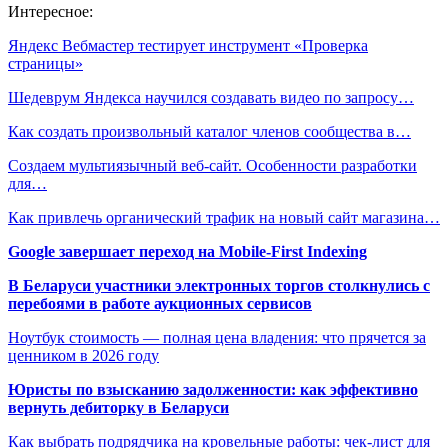
Интересное:
Яндекс Вебмастер тестирует инструмент «Проверка
страницы»
Шедеврум Яндекса научился создавать видео по запросу…
Как создать произвольный каталог членов сообщества в…
Создаем мультиязычный веб-сайт. Особенности разработки
для…
Как привлечь органический трафик на новый сайт магазина…
Google завершает переход на Mobile-First Indexing
В Беларуси участники электронных торгов столкнулись с
перебоями в работе аукционных сервисов
Ноутбук стоимость — полная цена владения: что прячется за
ценником в 2026 году
Юристы по взысканию задолженности: как эффективно
вернуть дебиторку в Беларуси
Как выбрать подрядчика на кровельные работы: чек-лист для