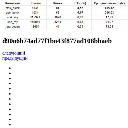
d90a6b74ad77f1ba43f877ad108bbaeb
следующий
предыдущий