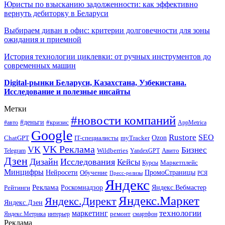
Юристы по взысканию задолженности: как эффективно
вернуть дебиторку в Беларуси
Выбираем диван в офис: критерии долговечности для зоны
ожидания и приемной
История технологии циклевки: от ручных инструментов до
современных машин
Digital-рынки Беларуси, Казахстана, Узбекистана.
Исследование и полезные инсайты
Метки
#новости компаний
#деньги
#кризис
#авто
AppMetrica
Google
Rustore
SEO
myTracker
Ozon
ChatGPT
IT-специалисты
VK Реклама
VK
Бизнес
Авито
Wildberries
Telegram
YandexGPT
Дзен
Дизайн
Исследования
Кейсы
Маркетплейс
Курсы
Минцифры
ПромоСтраницы
Нейросети
Обучение
Пресс-релизы
РСЯ
Яндекс
Реклама
Роскомнадзор
Яндекс.Вебмастер
Рейтинги
Яндекс.Маркет
Яндекс.Директ
Яндекс.Дзен
маркетинг
технологии
ремонт
Яндекс.Метрика
интерьер
смартфон
Реклама