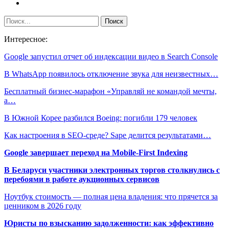
Интересное:
Google запустил отчет об индексации видео в Search Console
В WhatsApp появилось отключение звука для неизвестных…
Бесплатный бизнес-марафон «Управляй не командой мечты,
а…
В Южной Корее разбился Boeing: погибли 179 человек
Как настроения в SEO-среде? Sape делится результатами…
Google завершает переход на Mobile-First Indexing
В Беларуси участники электронных торгов столкнулись с
перебоями в работе аукционных сервисов
Ноутбук стоимость — полная цена владения: что прячется за
ценником в 2026 году
Юристы по взысканию задолженности: как эффективно