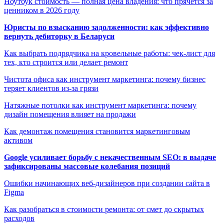
Ноутбук стоимость — полная цена владения: что прячется за
ценником в 2026 году
Юристы по взысканию задолженности: как эффективно
вернуть дебиторку в Беларуси
Как выбрать подрядчика на кровельные работы: чек-лист для
тех, кто строится или делает ремонт
Чистота офиса как инструмент маркетинга: почему бизнес
теряет клиентов из-за грязи
Натяжные потолки как инструмент маркетинга: почему
дизайн помещения влияет на продажи
Как демонтаж помещения становится маркетинговым
активом
Google усиливает борьбу с некачественным SEO: в выдаче
зафиксированы массовые колебания позиций
Ошибки начинающих веб-дизайнеров при создании сайта в
Figma
Как разобраться в стоимости ремонта: от смет до скрытых
расходов