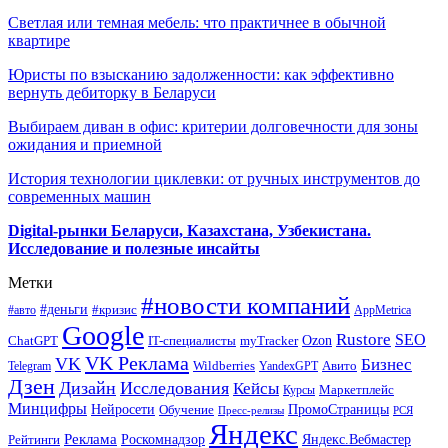
Светлая или темная мебель: что практичнее в обычной
квартире
Юристы по взысканию задолженности: как эффективно
вернуть дебиторку в Беларуси
Выбираем диван в офис: критерии долговечности для зоны
ожидания и приемной
История технологии циклевки: от ручных инструментов до
современных машин
Digital-рынки Беларуси, Казахстана, Узбекистана.
Исследование и полезные инсайты
Метки
#новости компаний
#деньги
#кризис
#авто
AppMetrica
Google
Rustore
SEO
myTracker
Ozon
ChatGPT
IT-специалисты
VK Реклама
VK
Бизнес
Авито
Wildberries
Telegram
YandexGPT
Дзен
Дизайн
Исследования
Кейсы
Маркетплейс
Курсы
Минцифры
ПромоСтраницы
Нейросети
Обучение
Пресс-релизы
РСЯ
Яндекс
Реклама
Роскомнадзор
Яндекс.Вебмастер
Рейтинги