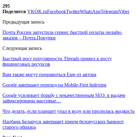
295
Поделится
VK
OK.ru
Facebook
Twitter
WhatsApp
Telegram
Viber
Предыдущая запись
Почта России запустила сервис быстрой оплаты онлайн-
заказов – Почта.Покупки
Следующая запись
Быстрый рост популярности Threads привел к росту
фишинговых ресурсов
Вам также могут понравиться
Еще от автора
Google завершает переход на Mobile-First Indexing
Google усиливает борьбу с некачественным SEO: в выдаче
зафиксированы массовые…
Что делать, если планшет упал в воду или пролилась жидкость
Нацбанк Беларуси завершает прием белорусских банкнот
старого образца