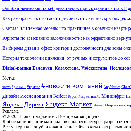
Ошибки начинающих веб-дизайнеров при создании сайта в Fi
Как разобраться в стоимости ремонта: от смет до скрытых расх
Светлая или темная мебель: что практичнее в обычной квартир
Юристы по взысканию задолженности: как эффективно вернуть
Выбираем диван в офис: критерии долговечности для зоны ож
История технологии циклевки: от ручных инструментов до с
Digital-рынки Беларуси, Казахстана, Узбекистана. Исследо
Метки
#новости компаний
#деньги
#кризис
Chat
#авто
AppMetrica
Дизайн
Исследования
Кейсы
Минцифры
Маркетплейс
Не
Курсы
Яндекс.Маркет
Яндекс.Директ
Яндекс.Метрика
интерье
Реклама
© 2026 - Новый маркетинг. Все права защищены.
Любое копирование материалов с нашего ресурса разрешается т
Все материалы опубликованные на сайте взяты с открытых исто