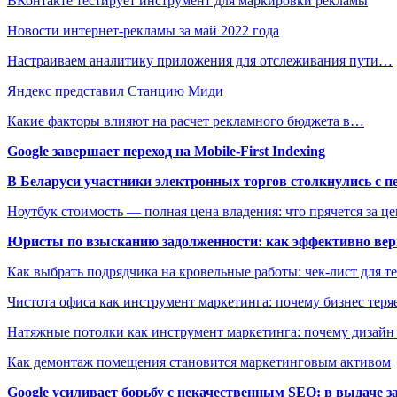
ВКонтакте тестирует инструмент для маркировки рекламы
Новости интернет-рекламы за май 2022 года
Настраиваем аналитику приложения для отслеживания пути…
Яндекс представил Станцию Миди
Какие факторы влияют на расчет рекламного бюджета в…
Google завершает переход на Mobile-First Indexing
В Беларуси участники электронных торгов столкнулись с п
Ноутбук стоимость — полная цена владения: что прячется за ц
Юристы по взысканию задолженности: как эффективно верн
Как выбрать подрядчика на кровельные работы: чек-лист для те
Чистота офиса как инструмент маркетинга: почему бизнес теряе
Натяжные потолки как инструмент маркетинга: почему дизайн
Как демонтаж помещения становится маркетинговым активом
Google усиливает борьбу с некачественным SEO: в выдаче 