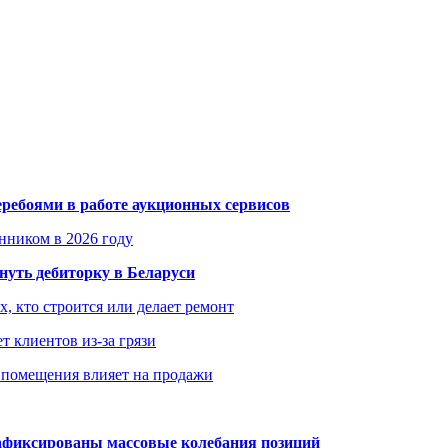
еребоями в работе аукционных сервисов
енником в 2026 году
уть дебиторку в Беларуси
х, кто строится или делает ремонт
т клиентов из-за грязи
 помещения влияет на продажи
зафиксированы массовые колебания позиций