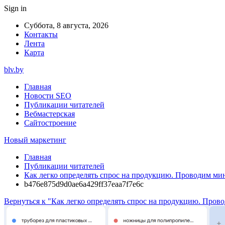
Sign in
Суббота, 8 августа, 2026
Контакты
Лента
Карта
blv.by
Главная
Новости SEO
Публикации читателей
Вебмастерская
Сайтостроение
Новый маркетинг
Главная
Публикации читателей
Как легко определять спрос на продукцию. Проводим ми
b476e875d9d0ae6a429ff37eaa7f7e6c
Вернуться к "Как легко определять спрос на продукцию. Пров