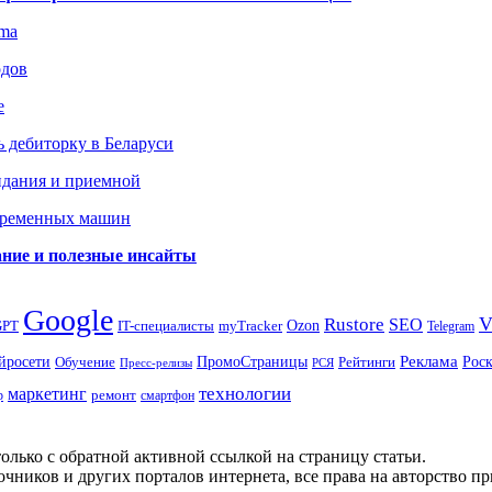
gma
одов
е
 дебиторку в Беларуси
идания и приемной
овременных машин
вание и полезные инсайты
Google
Rustore
SEO
myTracker
Ozon
GPT
IT-специалисты
Telegram
ПромоСтраницы
Реклама
Рос
йросети
Обучение
Рейтинги
Пресс-релизы
РСЯ
маркетинг
технологии
ремонт
р
смартфон
олько с обратной активной ссылкой на страницу статьи.
чников и других порталов интернета, все права на авторство п