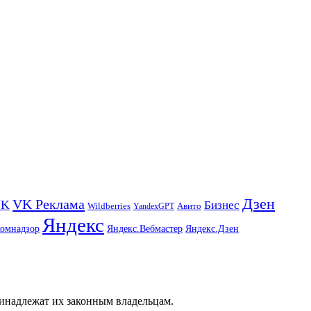
Дзен
VK Реклама
VK
Бизнес
Авито
Wildberries
YandexGPT
Яндекс
комнадзор
Яндекс.Вебмастер
Яндекс.Дзен
ринадлежат их законным владельцам.