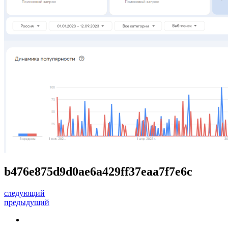
b476e875d9d0ae6a429ff37eaa7f7e6c
следующий
предыдущий