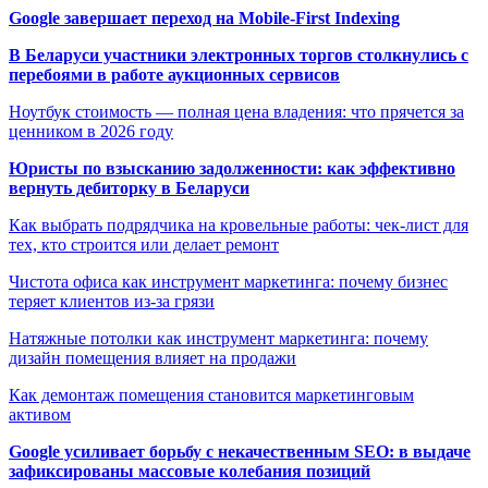
Google завершает переход на Mobile-First Indexing
В Беларуси участники электронных торгов столкнулись с
перебоями в работе аукционных сервисов
Ноутбук стоимость — полная цена владения: что прячется за
ценником в 2026 году
Юристы по взысканию задолженности: как эффективно
вернуть дебиторку в Беларуси
Как выбрать подрядчика на кровельные работы: чек-лист для
тех, кто строится или делает ремонт
Чистота офиса как инструмент маркетинга: почему бизнес
теряет клиентов из-за грязи
Натяжные потолки как инструмент маркетинга: почему
дизайн помещения влияет на продажи
Как демонтаж помещения становится маркетинговым
активом
Google усиливает борьбу с некачественным SEO: в выдаче
зафиксированы массовые колебания позиций