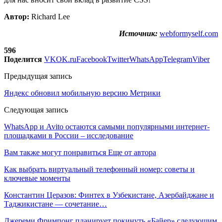
Автор:
Richard Lee
Источник:
webformyself.com
596
Поделится
VK
OK.ru
Facebook
Twitter
WhatsApp
Telegram
Viber
Предыдущая запись
Яндекс обновил мобильную версию Метрики
Следующая запись
WhatsApp и Avito остаются самыми популярными интернет-
площадками в России – исследование
Вам также могут понравиться
Еще от автора
Как выбрать виртуальный телефонный номер: советы и
ключевые моменты
Константин Церазов: Финтех в Узбекистане, Азербайджане и
Таджикистане — сочетание…
Джереми Фримпонг планирует покинуть «Байер» следующим