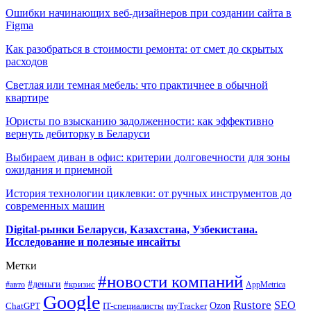
Ошибки начинающих веб-дизайнеров при создании сайта в
Figma
Как разобраться в стоимости ремонта: от смет до скрытых
расходов
Светлая или темная мебель: что практичнее в обычной
квартире
Юристы по взысканию задолженности: как эффективно
вернуть дебиторку в Беларуси
Выбираем диван в офис: критерии долговечности для зоны
ожидания и приемной
История технологии циклевки: от ручных инструментов до
современных машин
Digital-рынки Беларуси, Казахстана, Узбекистана.
Исследование и полезные инсайты
Метки
#новости компаний
#деньги
#кризис
#авто
AppMetrica
Google
Rustore
SEO
myTracker
Ozon
ChatGPT
IT-специалисты