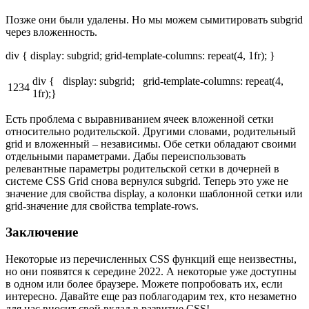
Позже они были удалены. Но мы можем сымитировать subgrid
через вложенность.
div { display: subgrid; grid-template-columns: repeat(4, 1fr); }
div { display: subgrid; grid-template-columns: repeat(4,
1234
1fr);}
Есть проблема с выравниванием ячеек вложенной сетки
относительно родительской. Другими словами, родительный
grid и вложенный – независимы. Обе сетки обладают своими
отдельными параметрами. Дабы переиспользовать
релевантные параметры родительской сетки в дочерней в
системе CSS Grid снова вернулся subgrid. Теперь это уже не
значение для свойства display, а колонки шаблонной сетки или
grid-значение для свойства template-rows.
Заключение
Некоторые из перечисленных CSS функций еще неизвестны,
но они появятся к середине 2022. А некоторые уже доступны
в одном или более браузере. Можете попробовать их, если
интересно. Давайте еще раз поблагодарим тех, кто незаметно
для нас вносит свой вклад в развитие CSS!