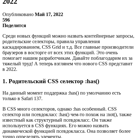
2022
Опубликовано
Май 17, 2022
596
Поделится
Среди новых функций можно назвать контейнерные запросы,
родительские селекторы, правила управления
каскадированием, CSS Grid и т.д. Все главные производители
браузеров в восторге от всех этих функций. Это очень
помогает нашим разработчикам. Давайте поблагодарим их за
тяжелый труд! А теперь взглянем что нового CSS представит
в 2022.
1. Родительский CSS селектор :has()
На данный момент поддержка :has() по умолчанию есть
только в Safari 137.
В CSS много селекторов, однако :has особенный. CSS
селектор или псевдокласс :has() чем-то похож на :not(), также
известный как структурный псевдокласс. Он также
используется в CSS функциях. Его можно назвать
динамической функцией псевдокласса. Она позволяет более
точно определять элементы.