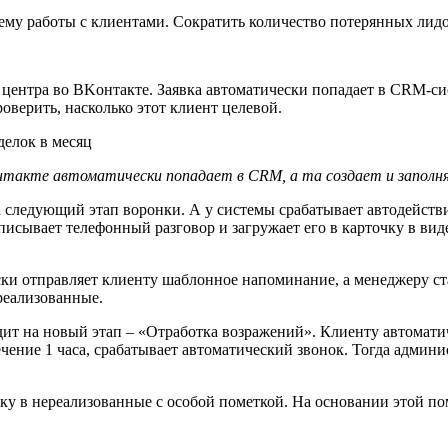
стему работы с клиентами. Сократить количество потерянных ли
е центра во ВKонтакте. Заявка автоматически попадает в CRM-си
проверить, насколько этот клиент целевой.
нтакте автоматически попадает в CRM, а та создает и заполн
на следующий этап воронки. А у системы срабатывает автодейст
записывает телефонный разговор и загружает его в карточку в ви
ски отправляет клиенту шаблонное напоминание, а менеджеру ста
ереализованные.
ходит на новый этап – «Отработка возражений». Клиенту автомат
ечение 1 часа, срабатывает автоматический звонок. Тогда админ
лку в нереализованные с особой пометкой. На основании этой п