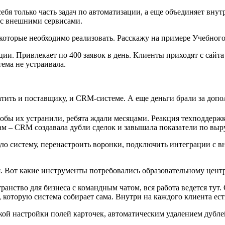
себя только часть задач по автоматизации, а еще объединяет вн
и с внешними сервисами.
которые необходимо реализовать. Расскажу на примере Учебног
и. Привлекает по 400 заявок в день. Клиенты приходят с сайта
тема не устраивала.
ить и поставщику, и CRM-системе. А еще деньги брали за доп
тобы их устранили, ребята ждали месяцами. Реакция техподдержк
м – CRM создавала дубли сделок и завышала показатели по выру
вую систему, перенастроить воронки, подключить интеграции с 
я. Вот какие инструменты потребовались образовательному цент
транство для бизнеса с командным чатом, вся работа ведется т
 которую система собирает сама. Внутри на каждого клиента ест
ой настройки полей карточек, автоматическим удалением дубле