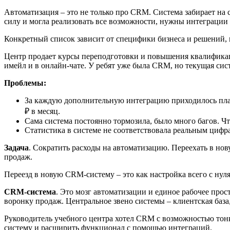
Автоматизация – это не только про CRM. Система забирает на 
силу и могла реализовать все возможности, нужны интеграци
Конкретный список зависит от специфики бизнеса и решений, 
Центр продает курсы переподготовки и повышения квалификаци
имейл и в онлайн-чате. У ребят уже была CRM, но текущая сис
Проблемы:
За каждую дополнительную интеграцию приходилось плат
₽ в месяц.
Сама система постоянно тормозила, было много багов. Ч
Статистика в системе не соответствовала реальным цифра
Задача
. Сократить расходы на автоматизацию. Переехать в но
продаж.
Переезд в новую CRM-систему – это как настройка всего с нул
CRM-система
. Это мозг автоматизации и единое рабочее прос
воронку продаж. Центральное звено системы – клиентская база,
Руководитель учебного центра хотел CRM c возможностью тонк
систему и расширить функционал с помощью интеграций.