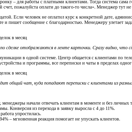
оронку – для работы с платными клиентами. Тогда система сама г
й счет, пожалуйста оплати до такого-то числа». Менеджер тут не
 датой. Если человек не оплатил курс к конкретной дате, админи
нте и пишет сообщение с благодарностью. Менеджеру улетает зад
 по сделке отображаются в ленте карточки. Сразу видно, что 
никации в одной системе. Центр общается с клиентами по телеф
стройства и программы, все переписки и чаты в пределах одног
ядит общий чат, куда попадают переписки с клиентами из разны
т, менеджеры начали отвечать клиентам в моменте и без личных
мы. Конверсия из перехода в заявку выросла с 4 до 11%.
 работа упростилась.
 94% – мгновенная реакция помогает не упускать клиентов.