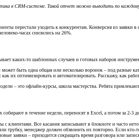
тика в CRM-системе. Такой отчет можно выводить по каждом
лиенты перестали уходить к конкурентам. Конверсия из заявки в 
человеко-часах снизились на 26%.
бывает каких-то шаблонных случаев и готовых наборов инструме
 может быть одна общая или несколько воронок – под разные ка
: как их оптимизировать и автоматизировать. Расскажу, как раб
одели – это офлайн-курсы, школа мастерства. Ребята привлекают
 собирают в течение недели, переносят в Excel, а потом за 2-3 
ы с клиентами. Все касания записывают в блокноте и часто нет
ли трубку, менеджер должен обзвонить их повторно. Если кто-то 
новые заявки – приходится сокращать время разговора или запис