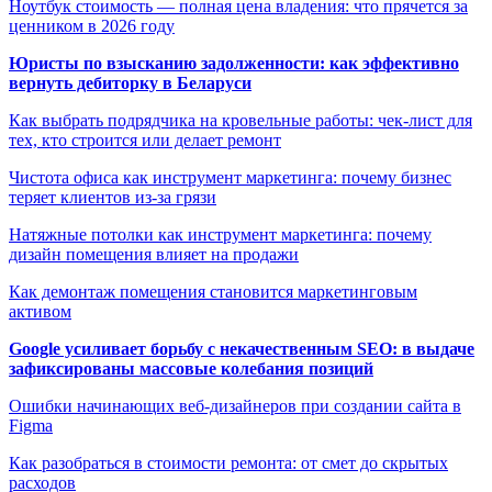
Ноутбук стоимость — полная цена владения: что прячется за
ценником в 2026 году
Юристы по взысканию задолженности: как эффективно
вернуть дебиторку в Беларуси
Как выбрать подрядчика на кровельные работы: чек-лист для
тех, кто строится или делает ремонт
Чистота офиса как инструмент маркетинга: почему бизнес
теряет клиентов из-за грязи
Натяжные потолки как инструмент маркетинга: почему
дизайн помещения влияет на продажи
Как демонтаж помещения становится маркетинговым
активом
Google усиливает борьбу с некачественным SEO: в выдаче
зафиксированы массовые колебания позиций
Ошибки начинающих веб-дизайнеров при создании сайта в
Figma
Как разобраться в стоимости ремонта: от смет до скрытых
расходов