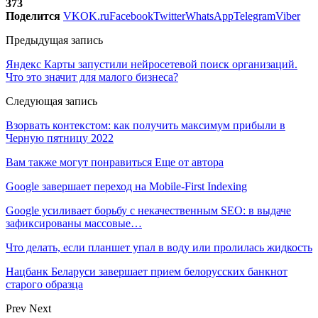
373
Поделится
VK
OK.ru
Facebook
Twitter
WhatsApp
Telegram
Viber
Предыдущая запись
Яндекс Карты запустили нейросетевой поиск организаций.
Что это значит для малого бизнеса?
Следующая запись
Взорвать контекстом: как получить максимум прибыли в
Черную пятницу 2022
Вам также могут понравиться
Еще от автора
Google завершает переход на Mobile-First Indexing
Google усиливает борьбу с некачественным SEO: в выдаче
зафиксированы массовые…
Что делать, если планшет упал в воду или пролилась жидкость
Нацбанк Беларуси завершает прием белорусских банкнот
старого образца
Prev
Next