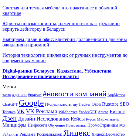
Светлая или темная мебель: что практичнее в обычной
квартире
Юристы по взысканию задолженности: как эффективно
вернуть дебиторку в Беларуси
Выбираем диван в офис: критерии долговечности для зоны
ожидания и приемной
История технологии циклевки: от ручных инструментов до
современных машин
Digital-рынки Беларуси, Казахстана, Узбекистана.
Исследование и полезные инсайты
Метки
#новости компаний
#деньги
#кризис
#авто
AppMetrica
Google
Rustore
SEO
myTracker
Ozon
ChatGPT
IT-специалисты
VK Реклама
VK
Бизнес
Авито
Wildberries
Telegram
YandexGPT
Дзен
Дизайн
Исследования
Кейсы
Маркетплейс
Курсы
Минцифры
ПромоСтраницы
Нейросети
Обучение
Пресс-релизы
РСЯ
Яндекс
Реклама
Роскомнадзор
Яндекс.Вебмастер
Рейтинги