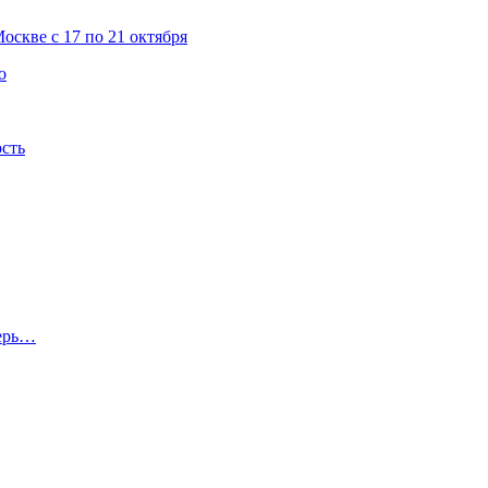
скве с 17 по 21 октября
о
ость
перь…