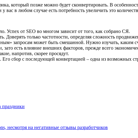
ика, который позже можно будет сконвертировать. В особенности
у вас в любом случае есть потребность увеличить это количест
о. Успех от SEO во многом зависит от того, как собрано СЯ.
ь. Доверять только частотности, определяя сложность продвижен
ым» запросам может быть смешанной. Нужно изучать, каким сч
, зато есть влияние внешних факторов, прежде всего экономичес
кие, напротив, скорее просядут.
 Его сбор с последующей конвертацией – одна из возможных с
в праздники
ns, несмотря на негативные отзывы разработчиков