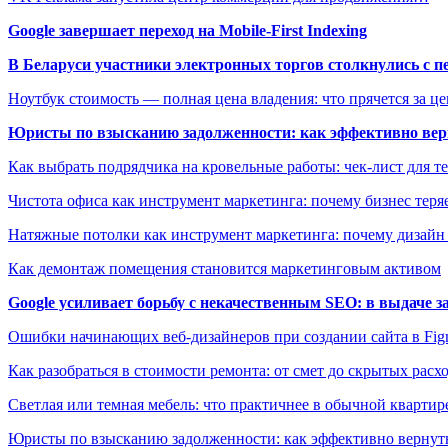
Google завершает переход на Mobile-First Indexing
В Беларуси участники электронных торгов столкнулись с п
Ноутбук стоимость — полная цена владения: что прячется за ц
Юристы по взысканию задолженности: как эффективно верн
Как выбрать подрядчика на кровельные работы: чек-лист для те
Чистота офиса как инструмент маркетинга: почему бизнес теряе
Натяжные потолки как инструмент маркетинга: почему дизайн
Как демонтаж помещения становится маркетинговым активом
Google усиливает борьбу с некачественным SEO: в выдаче 
Ошибки начинающих веб-дизайнеров при создании сайта в Fi
Как разобраться в стоимости ремонта: от смет до скрытых расх
Светлая или темная мебель: что практичнее в обычной квартир
Юристы по взысканию задолженности: как эффективно вернуть