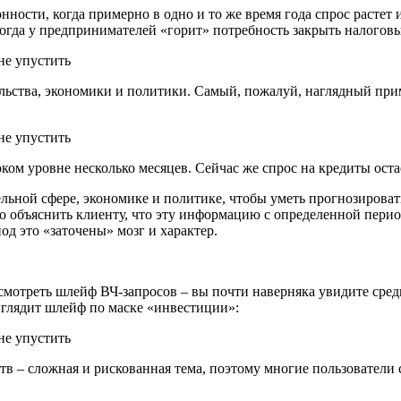
ности, когда примерно в одно и то же время года спрос растет и
, когда у предпринимателей «горит» потребность закрыть налогов
льства, экономики и политики. Самый, пожалуй, наглядный прим
оком уровне несколько месяцев. Сейчас же спрос на кредиты оста
льной сфере, экономике и политике, чтобы уметь прогнозировать
жно объяснить клиенту, что эту информацию с определенной пери
од это «заточены» мозг и характер.
смотреть шлейф ВЧ-запросов – вы почти наверняка увидите сред
ыглядит шлейф по маске «инвестиции»:
в – сложная и рискованная тема, поэтому многие пользователи с