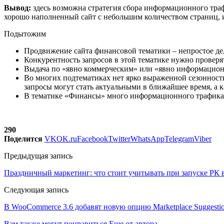
Вывод:
здесь возможна стратегия сбора информационного траф
хорошо наполненный сайт с небольшим количеством страниц, и 
Подытожим
Продвижение сайта финансовой тематики – непростое дел
Конкурентность запросов в этой тематике нужно проверят
Выдача по «явно коммерческим» или «явно информационн
Во многих подтематиках нет ярко выраженной сезонности
запросы могут стать актуальными в ближайшее время, а ка
В тематике «Финансы» много информационного трафика.
290
Поделится
VK
OK.ru
Facebook
Twitter
WhatsApp
Telegram
Viber
Предыдущая запись
Праздничный маркетинг: что стоит учитывать при запуске РК 
Следующая запись
В WooCommerce 3.6 добавят новую опцию Marketplace Suggestio
Вам также могут понравиться
Еще от автора