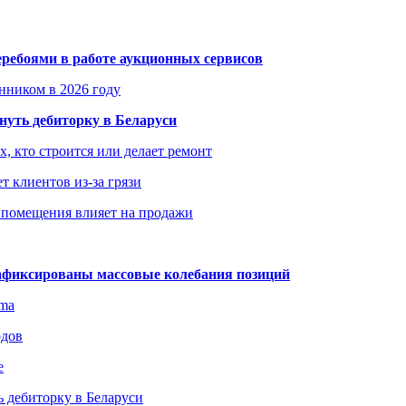
еребоями в работе аукционных сервисов
енником в 2026 году
уть дебиторку в Беларуси
х, кто строится или делает ремонт
т клиентов из-за грязи
 помещения влияет на продажи
зафиксированы массовые колебания позиций
gma
одов
е
 дебиторку в Беларуси