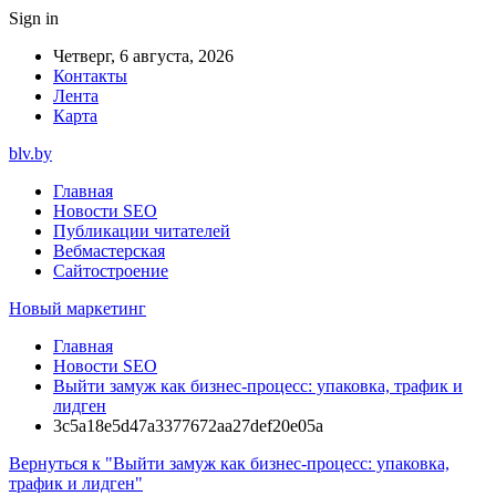
Sign in
Четверг, 6 августа, 2026
Контакты
Лента
Карта
blv.by
Главная
Новости SEO
Публикации читателей
Вебмастерская
Сайтостроение
Новый маркетинг
Главная
Новости SEO
Выйти замуж как бизнес-процесс: упаковка, трафик и
лидген
3c5a18e5d47a3377672aa27def20e05a
Вернуться к "Выйти замуж как бизнес-процесс: упаковка,
трафик и лидген"