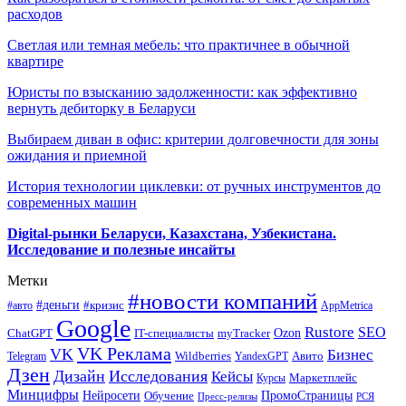
расходов
Светлая или темная мебель: что практичнее в обычной
квартире
Юристы по взысканию задолженности: как эффективно
вернуть дебиторку в Беларуси
Выбираем диван в офис: критерии долговечности для зоны
ожидания и приемной
История технологии циклевки: от ручных инструментов до
современных машин
Digital-рынки Беларуси, Казахстана, Узбекистана.
Исследование и полезные инсайты
Метки
#новости компаний
#деньги
#кризис
#авто
AppMetrica
Google
Rustore
SEO
myTracker
Ozon
ChatGPT
IT-специалисты
VK Реклама
VK
Бизнес
Авито
Wildberries
Telegram
YandexGPT
Дзен
Дизайн
Исследования
Кейсы
Маркетплейс
Курсы
Минцифры
ПромоСтраницы
Нейросети
Обучение
Пресс-релизы
РСЯ