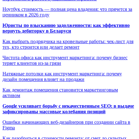
Ноутбук стоимость — полная цена владения: что прячется за
ценником в 2026 году
Юристы по взысканию задолженности: как эффективно
вернуть дебиторку в Беларуси
Как выбрать подрядчика на кровельные работы: чек-лист для
тех, кто строится или делает ремонт
Чистота офиса как инструмент маркетинга: почему бизнес
теряет клиентов из-за грязи
Натяжные потолки как инструмент маркетинга: почему
дизайн помещения влияет на продажи
Как демонтаж помещения становится маркетинговым
активом
Google усиливает борьбу с некачественным SEO: в выдаче
зафиксированы массовые колебания позиций
Ошибки начинающих веб-дизайнеров при создании сайта в
Figma
Как разобраться в стоимости ремонта: от смет до скрытых