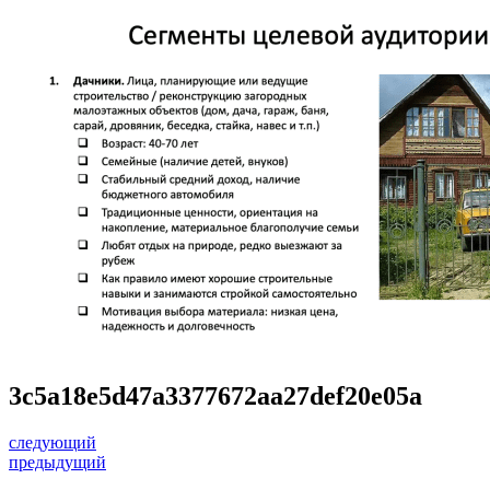
3c5a18e5d47a3377672aa27def20e05a
следующий
предыдущий