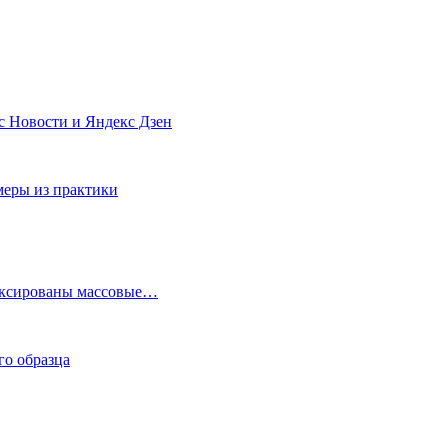
с Новости и Яндекс Дзен
меры из практики
фиксированы массовые…
го образца