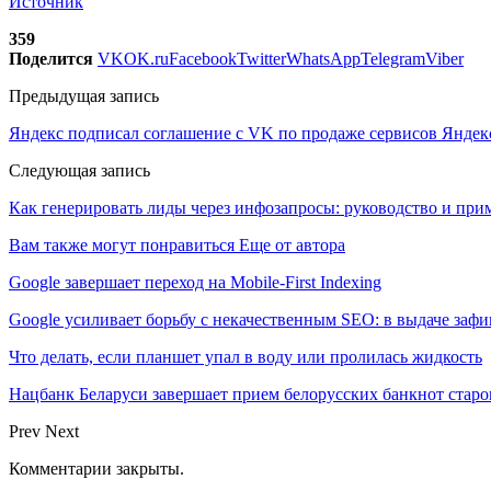
Источник
359
Поделится
VK
OK.ru
Facebook
Twitter
WhatsApp
Telegram
Viber
Предыдущая запись
Яндекс подписал соглашение с VK по продаже сервисов Яндек
Следующая запись
Как генерировать лиды через инфозапросы: руководство и при
Вам также могут понравиться
Еще от автора
Google завершает переход на Mobile-First Indexing
Google усиливает борьбу с некачественным SEO: в выдаче за
Что делать, если планшет упал в воду или пролилась жидкость
Нацбанк Беларуси завершает прием белорусских банкнот старо
Prev
Next
Комментарии закрыты.