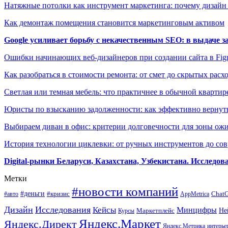
Натяжные потолки как инструмент маркетинга: почему дизайн
Как демонтаж помещения становится маркетинговым активом
Google усиливает борьбу с некачественным SEO: в выдаче 
Ошибки начинающих веб-дизайнеров при создании сайта в Fi
Как разобраться в стоимости ремонта: от смет до скрытых расх
Светлая или темная мебель: что практичнее в обычной квартир
Юристы по взысканию задолженности: как эффективно вернуть
Выбираем диван в офис: критерии долговечности для зоны ож
История технологии циклевки: от ручных инструментов до с
Digital-рынки Беларуси, Казахстана, Узбекистана. Исследо
Метки
#новости компаний
#деньги
#кризис
Chat
#авто
AppMetrica
Дизайн
Исследования
Кейсы
Минцифры
Маркетплейс
Не
Курсы
Яндекс.Маркет
Яндекс.Директ
Яндекс.Метрика
интерье