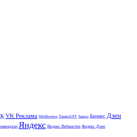
Дзен
VK Реклама
VK
Бизнес
Авито
Wildberries
YandexGPT
Яндекс
комнадзор
Яндекс.Вебмастер
Яндекс.Дзен