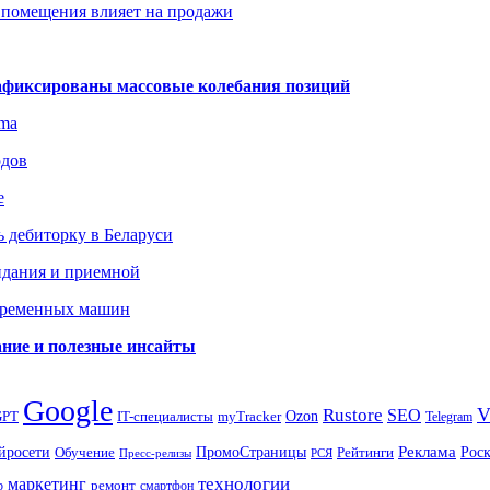
 помещения влияет на продажи
зафиксированы массовые колебания позиций
gma
одов
е
 дебиторку в Беларуси
идания и приемной
овременных машин
вание и полезные инсайты
Google
Rustore
SEO
myTracker
Ozon
GPT
IT-специалисты
Telegram
ПромоСтраницы
Реклама
Рос
йросети
Обучение
Рейтинги
Пресс-релизы
РСЯ
маркетинг
технологии
ремонт
р
смартфон