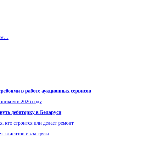
нем…
еребоями в работе аукционных сервисов
енником в 2026 году
уть дебиторку в Беларуси
х, кто строится или делает ремонт
т клиентов из-за грязи