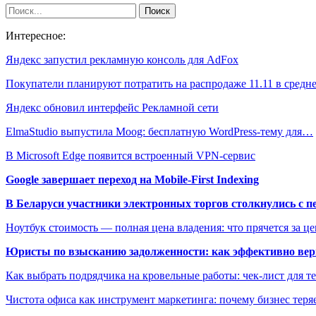
Интересное:
Яндекс запустил рекламную консоль для AdFox
Покупатели планируют потратить на распродаже 11.11 в сред
Яндекс обновил интерфейс Рекламной сети
ElmaStudio выпустила Moog: бесплатную WordPress-тему для…
В Microsoft Edge появится встроенный VPN-сервис
Google завершает переход на Mobile-First Indexing
В Беларуси участники электронных торгов столкнулись с п
Ноутбук стоимость — полная цена владения: что прячется за ц
Юристы по взысканию задолженности: как эффективно верн
Как выбрать подрядчика на кровельные работы: чек-лист для те
Чистота офиса как инструмент маркетинга: почему бизнес теряе