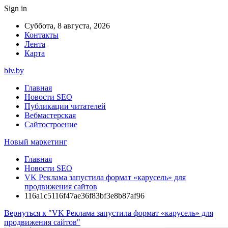
Sign in
Суббота, 8 августа, 2026
Контакты
Лента
Карта
blv.by
Главная
Новости SEO
Публикации читателей
Вебмастерская
Сайтостроение
Новый маркетинг
Главная
Новости SEO
VK Реклама запустила формат «карусель» для
продвижения сайтов
116a1c5116f47ae36f83bf3e8b87af96
Вернуться к "VK Реклама запустила формат «карусель» для
продвижения сайтов"