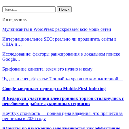
Интересное:
Мультисайты в WordPress: раскрываем всю мощь сетей
Интернациональное SEO: реально ли продвигать сайты в
США и…
Исследование: факторы ранжирования в локальном поиске
Google…
Брифование клиента: зачем это нужно и кому
Чудеса и спецэффекты: 7 онлайн-курсов по компьютерной…
Google завершает переход на Mobile-First Indexing
В Беларуси участники электронных торгов столкнулись с
перебоями в работе аукционных сервисов
Ноутбук стоимость — полная цена владения: что прячется за
ценником в 2026 году
Юристы по взысканию задолженности: как эффективно