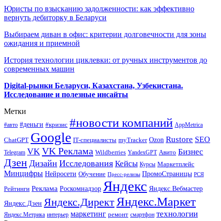
Юристы по взысканию задолженности: как эффективно
вернуть дебиторку в Беларуси
Выбираем диван в офис: критерии долговечности для зоны
ожидания и приемной
История технологии циклевки: от ручных инструментов до
современных машин
Digital-рынки Беларуси, Казахстана, Узбекистана.
Исследование и полезные инсайты
Метки
#новости компаний
#деньги
#кризис
#авто
AppMetrica
Google
Rustore
SEO
myTracker
Ozon
ChatGPT
IT-специалисты
VK Реклама
VK
Бизнес
Авито
Wildberries
Telegram
YandexGPT
Дзен
Дизайн
Исследования
Кейсы
Маркетплейс
Курсы
Минцифры
ПромоСтраницы
Нейросети
Обучение
Пресс-релизы
РСЯ
Яндекс
Реклама
Роскомнадзор
Яндекс.Вебмастер
Рейтинги
Яндекс.Маркет
Яндекс.Директ
Яндекс.Дзен
маркетинг
технологии
ремонт
Яндекс.Метрика
интерьер
смартфон