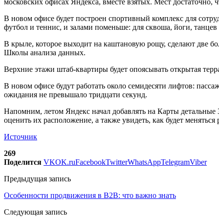
московских офисах Яндекса, вместе взятых. Мест достаточно,
В новом офисе будет построен спортивный комплекс для сотру
футбол и теннис, и залами поменьше: для сквоша, йоги, танцев
В крыле, которое выходит на каштановую рощу, сделают две бол
Школы анализа данных.
Верхние этажи штаб-квартиры будет опоясывать открытая террас
В новом офисе будут работать около семидесяти лифтов: пасс
ожидания не превышало тридцати секунд.
Напомним, летом Яндекс начал добавлять на Карты детальные 3D
оценить их расположение, а также увидеть, как будет меняться 
Источник
269
Поделится
VK
OK.ru
Facebook
Twitter
WhatsApp
Telegram
Viber
Предыдущая запись
Особенности продвижения в B2B: что важно знать
Следующая запись