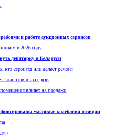
…
еребоями в работе аукционных сервисов
енником в 2026 году
уть дебиторку в Беларуси
х, кто строится или делает ремонт
т клиентов из-за грязи
 помещения влияет на продажи
зафиксированы массовые колебания позиций
gma
одов