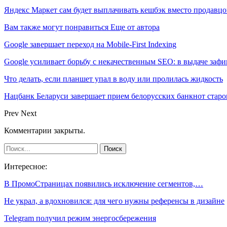
Яндекс Маркет сам будет выплачивать кешбэк вместо продавц
Вам также могут понравиться
Еще от автора
Google завершает переход на Mobile-First Indexing
Google усиливает борьбу с некачественным SEO: в выдаче за
Что делать, если планшет упал в воду или пролилась жидкость
Нацбанк Беларуси завершает прием белорусских банкнот старо
Prev
Next
Комментарии закрыты.
Интересное:
В ПромоСтраницах появились исключение сегментов,…
Не украл, а вдохновился: для чего нужны референсы в дизайне
Telegram получил режим энергосбережения