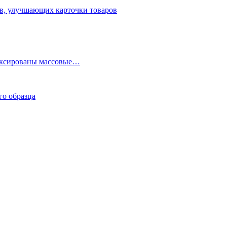
ов, улучшающих карточки товаров
фиксированы массовые…
го образца