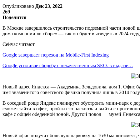
Опубликовано
Дек 23, 2022
269
Поделится
В Москве завершилось строительство подземной части новой шт
дома компании «в сборе» — так он будет выглядеть в 2024 году,
Сейчас читают
Google завершает переход на Mobile-First Indexing
Google усиливает борьбу с некачественным SEO: в выдаче…
Новый адрес Яндекса — Академика Зельдовича, дом 1. Офис бу
имя знаменитого советского физика получила лишь в 2014 году
В соседней роще Яндекс планирует обустроить мини-парк с до
сможет зайти в офис, пройти его насквозь и выйти с противоп
кафе с общей обеденной зоной. Другой повод — музей Яндекса,
Новый офис получит большую парковку на 1630 машиномест, ч