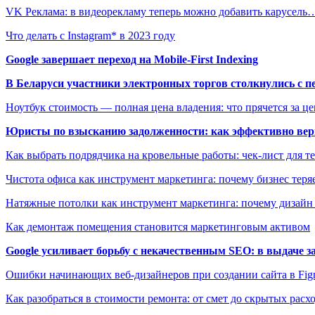
VK Реклама: в видеорекламу теперь можно добавить карусель
Что делать с Instagram* в 2023 году
Google завершает переход на Mobile-First Indexing
В Беларуси участники электронных торгов столкнулись с п
Ноутбук стоимость — полная цена владения: что прячется за ц
Юристы по взысканию задолженности: как эффективно верн
Как выбрать подрядчика на кровельные работы: чек-лист для те
Чистота офиса как инструмент маркетинга: почему бизнес теряе
Натяжные потолки как инструмент маркетинга: почему дизайн
Как демонтаж помещения становится маркетинговым активом
Google усиливает борьбу с некачественным SEO: в выдаче 
Ошибки начинающих веб-дизайнеров при создании сайта в Fi
Как разобраться в стоимости ремонта: от смет до скрытых расх