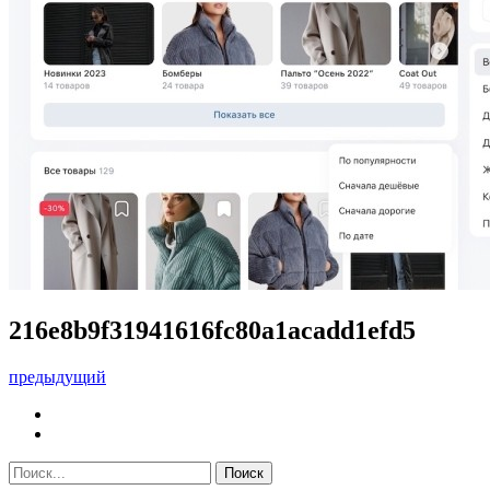
216e8b9f31941616fc80a1acadd1efd5
предыдущий