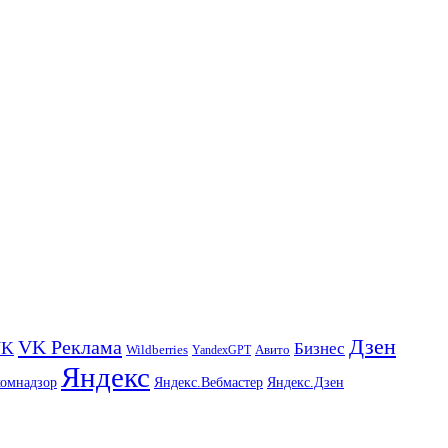
Дзен
VK Реклама
VK
Бизнес
Авито
Wildberries
YandexGPT
Яндекс
комнадзор
Яндекс.Вебмастер
Яндекс.Дзен