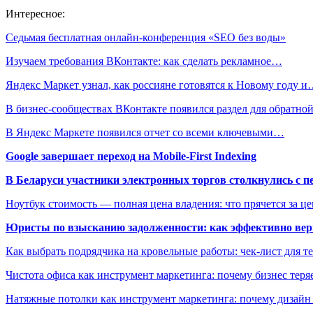
Интересное:
Седьмая бесплатная онлайн-конференция «SEO без воды»
Изучаем требования ВКонтакте: как сделать рекламное…
Яндекс Маркет узнал, как россияне готовятся к Новому году 
В бизнес-сообществах ВКонтакте появился раздел для обратн
В Яндекс Маркете появился отчет со всеми ключевыми…
Google завершает переход на Mobile-First Indexing
В Беларуси участники электронных торгов столкнулись с п
Ноутбук стоимость — полная цена владения: что прячется за ц
Юристы по взысканию задолженности: как эффективно верн
Как выбрать подрядчика на кровельные работы: чек-лист для те
Чистота офиса как инструмент маркетинга: почему бизнес теряе
Натяжные потолки как инструмент маркетинга: почему дизайн