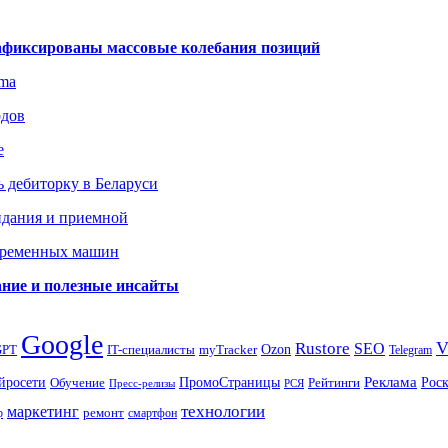
зафиксированы массовые колебания позиций
gma
одов
е
 дебиторку в Беларуси
идания и приемной
овременных машин
вание и полезные инсайты
Google
Rustore
SEO
myTracker
Ozon
GPT
IT-специалисты
Telegram
ПромоСтраницы
Реклама
Рос
йросети
Обучение
Рейтинги
Пресс-релизы
РСЯ
маркетинг
технологии
ремонт
р
смартфон