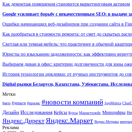
Как демонтаж помещения становится маркетинговым активом
Google усиливает борьбу с некачественным SEO: в выдаче 
Ошибки начинающих веб-дизайнеров при создании сайта в Fi
Как разобраться в стоимости ремонта: от смет до скрытых расх
Светлая или темная мебель: что практичнее в обычной квартир
Юристы по взысканию задолженности: как эффективно вернуть
Выбираем диван в офис: критерии долговечности для зоны ож
История технологии циклевки: от ручных инструментов до с
Digital-рынки Беларуси, Казахстана, Узбекистана. Исследо
Метки
#новости компаний
#деньги
#кризис
Chat
#авто
AppMetrica
Дизайн
Исследования
Кейсы
Минцифры
Маркетплейс
Не
Курсы
Яндекс.Маркет
Яндекс.Директ
Яндекс.Метрика
интерье
Реклама