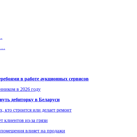
и…
ой…
еребоями в работе аукционных сервисов
енником в 2026 году
уть дебиторку в Беларуси
х, кто строится или делает ремонт
т клиентов из-за грязи
 помещения влияет на продажи