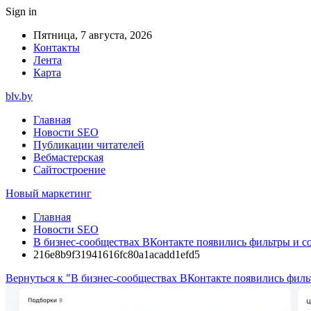
Sign in
Пятница, 7 августа, 2026
Контакты
Лента
Карта
blv.by
Главная
Новости SEO
Публикации читателей
Вебмастерская
Сайтостроение
Новый маркетинг
Главная
Новости SEO
В бизнес-сообществах ВКонтакте появились фильтры и с
216e8b9f31941616fc80a1acadd1efd5
Вернуться к "В бизнес-сообществах ВКонтакте появились филь