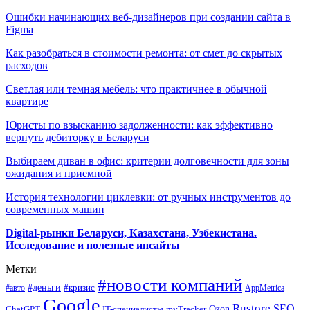
Ошибки начинающих веб-дизайнеров при создании сайта в
Figma
Как разобраться в стоимости ремонта: от смет до скрытых
расходов
Светлая или темная мебель: что практичнее в обычной
квартире
Юристы по взысканию задолженности: как эффективно
вернуть дебиторку в Беларуси
Выбираем диван в офис: критерии долговечности для зоны
ожидания и приемной
История технологии циклевки: от ручных инструментов до
современных машин
Digital-рынки Беларуси, Казахстана, Узбекистана.
Исследование и полезные инсайты
Метки
#новости компаний
#деньги
#кризис
#авто
AppMetrica
Google
Rustore
SEO
myTracker
Ozon
ChatGPT
IT-специалисты