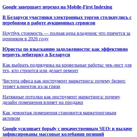
Google завершает переход на Mobile-First Indexing
В Беларуси участники электронных торгов столкнулись с
перебоями в работе аукционных сервисов
Ноутбук стоимость — полная цена владения: что прячется за
ценником в 2026 году
Юристы по взысканию задолженности: как эффективно
вернуть дебиторку в Беларуси
Как выбрать подрядчика на кровельные работы: чек-лист для
тех, кто строится или делает ремонт
Чистота офиса как инструмент маркетинга: почему бизнес
теряет клиентов из-за грязи
Натяжные потолки как инструмент маркетинга: почему
дизайн помещения влияет на продажи
Как демонтаж помещения становится маркетинговым
активом
Google усиливает борьбу с некачественным SEO: в выдаче
зафиксированы массовые колебания позиций