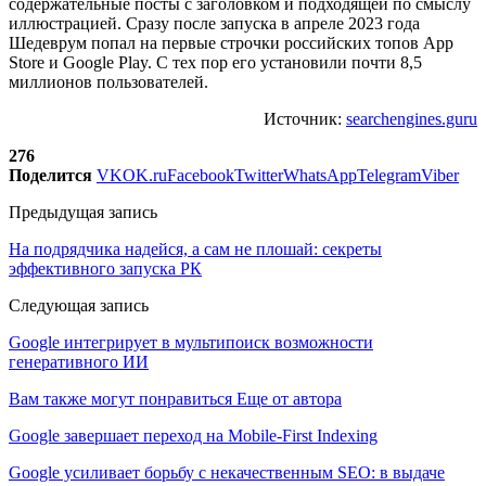
содержательные посты с заголовком и подходящей по смыслу
иллюстрацией. Сразу после запуска в апреле 2023 года
Шедеврум попал на первые строчки российских топов App
Store и Google Play. C тех пор его установили почти 8,5
миллионов пользователей.
Источник:
searchengines.guru
276
Поделится
VK
OK.ru
Facebook
Twitter
WhatsApp
Telegram
Viber
Предыдущая запись
На подрядчика надейся, а сам не плошай: секреты
эффективного запуска РК
Следующая запись
Google интегрирует в мультипоиск возможности
генеративного ИИ
Вам также могут понравиться
Еще от автора
Google завершает переход на Mobile-First Indexing
Google усиливает борьбу с некачественным SEO: в выдаче