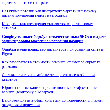
теряет клиентов из-за грязи
Натяжные потолки как инструмент маркетинга: почему
дизайн помещения влияет на продажи
Как демонтаж помещения становится маркетинговым
активом
Google усиливает борьбу с некачественным SEO: в выдаче
зафиксированы массовые колебания позиций
Ошибки начинающих веб-дизайнеров при создании сайта в
Figma
Как разобраться в стоимости ремонта: от смет до скрытых
расходов
Светлая или темная мебель: что практичнее в обычной
квартире
Юристы по взысканию задолженности: как эффективно
вернуть дебиторку в Беларуси
Выбираем диван в офис: критерии долговечности для зоны
ожидания и приемной