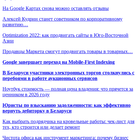
На Google Картах снова можно оставлять отзывы
Алексей Кудрин станет советником по корпоративному
развитию…
Optimization 2022: как продвигать сайты в Юго-Восточной
Азии
Продавцы Маркета смогут продвигать товары в товарных…
Google завершает переход на Mobile-First Indexing
В Беларуси участники электронных торгов столкнулись с
перебоями в работе аукционных сервисов
Ноутбук стоимость — полная цена владения: что прячется за
ценником в 2026 году
Юристы по взысканию задолженности: как эффективно
вернуть дебиторку в Беларуси
Как выбрать подрядчика на кровельные работы: чек-лист для
тех, кто строится или делает ремонт
Чистота офиса как инструмент маркетинга: почему бизнес