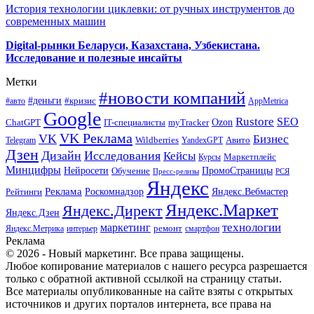
История технологии циклевки: от ручных инструментов до
современных машин
Digital-рынки Беларуси, Казахстана, Узбекистана.
Исследование и полезные инсайты
Метки
#новости компаний
#деньги
#кризис
#авто
AppMetrica
Google
Rustore
SEO
myTracker
Ozon
ChatGPT
IT-специалисты
VK Реклама
VK
Бизнес
Авито
Wildberries
Telegram
YandexGPT
Дзен
Дизайн
Исследования
Кейсы
Маркетплейс
Курсы
Минцифры
ПромоСтраницы
Нейросети
Обучение
Пресс-релизы
РСЯ
Яндекс
Реклама
Роскомнадзор
Яндекс.Вебмастер
Рейтинги
Яндекс.Маркет
Яндекс.Директ
Яндекс.Дзен
маркетинг
технологии
ремонт
Яндекс.Метрика
интерьер
смартфон
Реклама
© 2026 - Новый маркетинг. Все права защищены.
Любое копирование материалов с нашего ресурса разрешается
только с обратной активной ссылкой на страницу статьи.
Все материалы опубликованные на сайте взяты с открытых
источников и других порталов интернета, все права на