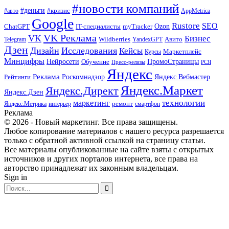
#новости компаний
#деньги
#кризис
#авто
AppMetrica
Google
Rustore
SEO
myTracker
Ozon
ChatGPT
IT-специалисты
VK Реклама
VK
Бизнес
Авито
Wildberries
Telegram
YandexGPT
Дзен
Дизайн
Исследования
Кейсы
Маркетплейс
Курсы
Минцифры
ПромоСтраницы
Нейросети
Обучение
Пресс-релизы
РСЯ
Яндекс
Реклама
Роскомнадзор
Яндекс.Вебмастер
Рейтинги
Яндекс.Маркет
Яндекс.Директ
Яндекс.Дзен
маркетинг
технологии
ремонт
Яндекс.Метрика
интерьер
смартфон
Реклама
© 2026 - Новый маркетинг. Все права защищены.
Любое копирование материалов с нашего ресурса разрешается
только с обратной активной ссылкой на страницу статьи.
Все материалы опубликованные на сайте взяты с открытых
источников и других порталов интернета, все права на
авторство принадлежат их законным владельцам.
Sign in