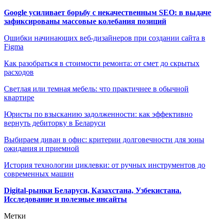
Google усиливает борьбу с некачественным SEO: в выдаче
зафиксированы массовые колебания позиций
Ошибки начинающих веб-дизайнеров при создании сайта в
Figma
Как разобраться в стоимости ремонта: от смет до скрытых
расходов
Светлая или темная мебель: что практичнее в обычной
квартире
Юристы по взысканию задолженности: как эффективно
вернуть дебиторку в Беларуси
Выбираем диван в офис: критерии долговечности для зоны
ожидания и приемной
История технологии циклевки: от ручных инструментов до
современных машин
Digital-рынки Беларуси, Казахстана, Узбекистана.
Исследование и полезные инсайты
Метки