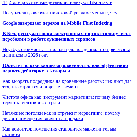
47,2 млн россиян ежедневно используют ВКонтакте
Покупатели доверяют поисковой рекламе меньше, чем…
Google завершает переход на Mobile-First Indexing
В Беларуси участники электронных торгов столкнулись с
перебоями в работе аукционных сервисов
Ноутбук стоимость — полная цена владения: что прячется за
ценником в 2026 году
Юристы по взысканию задолженности: как эффективно
вернуть дебиторку в Беларуси
Как выбрать подрядчика на кровельные работы: чек-лист для
тех, кто строится или делает ремонт
Чистота офиса как инструмент маркетинга: почему бизнес
теряет клиентов из-за грязи
Натяжные потолки как инструмент маркетинга: почему
дизайн помещения влияет на продажи
Как демонтаж помещения становится маркетинговым
активом