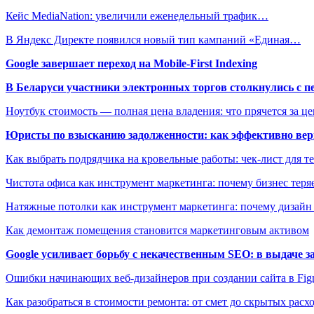
Кейс MediaNation: увеличили еженедельный трафик…
В Яндекс Директе появился новый тип кампаний «Единая…
Google завершает переход на Mobile-First Indexing
В Беларуси участники электронных торгов столкнулись с п
Ноутбук стоимость — полная цена владения: что прячется за ц
Юристы по взысканию задолженности: как эффективно верн
Как выбрать подрядчика на кровельные работы: чек-лист для те
Чистота офиса как инструмент маркетинга: почему бизнес теряе
Натяжные потолки как инструмент маркетинга: почему дизайн
Как демонтаж помещения становится маркетинговым активом
Google усиливает борьбу с некачественным SEO: в выдаче 
Ошибки начинающих веб-дизайнеров при создании сайта в Fi
Как разобраться в стоимости ремонта: от смет до скрытых расх