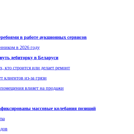
еребоями в работе аукционных сервисов
енником в 2026 году
уть дебиторку в Беларуси
х, кто строится или делает ремонт
т клиентов из-за грязи
 помещения влияет на продажи
зафиксированы массовые колебания позиций
gma
одов