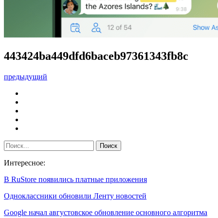
443424ba449dfd6baceb97361343fb8c
предыдущий
Интересное:
В RuStore появились платные приложения
Одноклассники обновили Ленту новостей
Google начал августовское обновление основного алгоритма