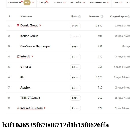
b3f1046535f67008712d1b15f8626ffa