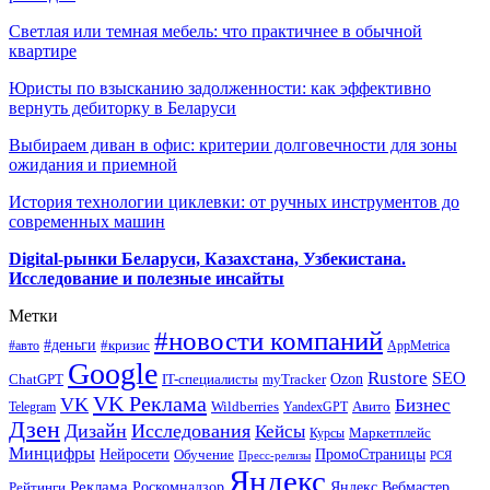
Светлая или темная мебель: что практичнее в обычной
квартире
Юристы по взысканию задолженности: как эффективно
вернуть дебиторку в Беларуси
Выбираем диван в офис: критерии долговечности для зоны
ожидания и приемной
История технологии циклевки: от ручных инструментов до
современных машин
Digital-рынки Беларуси, Казахстана, Узбекистана.
Исследование и полезные инсайты
Метки
#новости компаний
#деньги
#кризис
#авто
AppMetrica
Google
Rustore
SEO
myTracker
Ozon
ChatGPT
IT-специалисты
VK Реклама
VK
Бизнес
Авито
Wildberries
Telegram
YandexGPT
Дзен
Дизайн
Исследования
Кейсы
Маркетплейс
Курсы
Минцифры
ПромоСтраницы
Нейросети
Обучение
Пресс-релизы
РСЯ
Яндекс
Реклама
Роскомнадзор
Яндекс.Вебмастер
Рейтинги