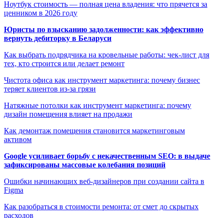
Ноутбук стоимость — полная цена владения: что прячется за
ценником в 2026 году
Юристы по взысканию задолженности: как эффективно
вернуть дебиторку в Беларуси
Как выбрать подрядчика на кровельные работы: чек-лист для
тех, кто строится или делает ремонт
Чистота офиса как инструмент маркетинга: почему бизнес
теряет клиентов из-за грязи
Натяжные потолки как инструмент маркетинга: почему
дизайн помещения влияет на продажи
Как демонтаж помещения становится маркетинговым
активом
Google усиливает борьбу с некачественным SEO: в выдаче
зафиксированы массовые колебания позиций
Ошибки начинающих веб-дизайнеров при создании сайта в
Figma
Как разобраться в стоимости ремонта: от смет до скрытых
расходов