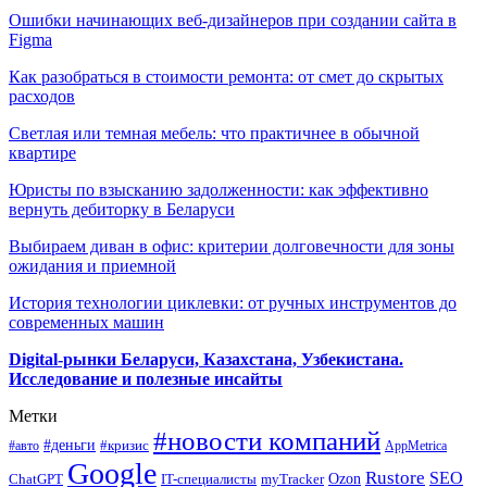
Ошибки начинающих веб-дизайнеров при создании сайта в
Figma
Как разобраться в стоимости ремонта: от смет до скрытых
расходов
Светлая или темная мебель: что практичнее в обычной
квартире
Юристы по взысканию задолженности: как эффективно
вернуть дебиторку в Беларуси
Выбираем диван в офис: критерии долговечности для зоны
ожидания и приемной
История технологии циклевки: от ручных инструментов до
современных машин
Digital-рынки Беларуси, Казахстана, Узбекистана.
Исследование и полезные инсайты
Метки
#новости компаний
#деньги
#кризис
#авто
AppMetrica
Google
Rustore
SEO
myTracker
Ozon
ChatGPT
IT-специалисты