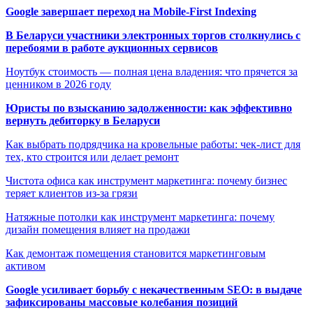
Google завершает переход на Mobile-First Indexing
В Беларуси участники электронных торгов столкнулись с
перебоями в работе аукционных сервисов
Ноутбук стоимость — полная цена владения: что прячется за
ценником в 2026 году
Юристы по взысканию задолженности: как эффективно
вернуть дебиторку в Беларуси
Как выбрать подрядчика на кровельные работы: чек-лист для
тех, кто строится или делает ремонт
Чистота офиса как инструмент маркетинга: почему бизнес
теряет клиентов из-за грязи
Натяжные потолки как инструмент маркетинга: почему
дизайн помещения влияет на продажи
Как демонтаж помещения становится маркетинговым
активом
Google усиливает борьбу с некачественным SEO: в выдаче
зафиксированы массовые колебания позиций