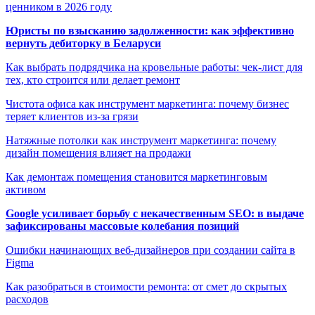
ценником в 2026 году
Юристы по взысканию задолженности: как эффективно
вернуть дебиторку в Беларуси
Как выбрать подрядчика на кровельные работы: чек-лист для
тех, кто строится или делает ремонт
Чистота офиса как инструмент маркетинга: почему бизнес
теряет клиентов из-за грязи
Натяжные потолки как инструмент маркетинга: почему
дизайн помещения влияет на продажи
Как демонтаж помещения становится маркетинговым
активом
Google усиливает борьбу с некачественным SEO: в выдаче
зафиксированы массовые колебания позиций
Ошибки начинающих веб-дизайнеров при создании сайта в
Figma
Как разобраться в стоимости ремонта: от смет до скрытых
расходов