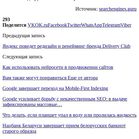
Источник:
searchengines.guru
293
Поделится
VK
OK.ru
Facebook
Twitter
WhatsApp
Telegram
Viber
Предыдущая запись
Яндекс поведет редизайн и ренейминг бренда Delivery Club
Следующая запись
Как использовать нейросети в продвижении сайтов
Вам также могут понравиться
Еще от автора
Google завершает переход на Mobile-First Indexing
Google усиливает борьбу с некачественным SEO: в выдаче
зафиксированы массовые…
Что делать, если планшет упал в воду или пролилась жидкость
Нацбанк Беларуси завершает прием белорусских банкнот
старого образца