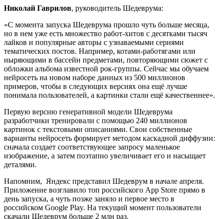
Николай Гаврилов
, руководитель Шедеврума:
«С момента запуска Шедеврума прошло чуть больше месяца,
но в нем уже есть множество работ-хитов с десятками тысяч
лайков и популярные авторы с узнаваемыми сериями
тематических постов. Например, котами-работягами или
ныряющими в бассейн предметами, повторяющими сюжет с
обложки альбома известной рок-группы. Сейчас мы обучаем
нейросеть на новом наборе данных из 500 миллионов
примеров, чтобы в следующих версиях она ещё лучше
понимала пользователей, а картинки стали ещё качественнее».
Первую версию генеративной модели Шедеврума
разработчики тренировали с помощью 240 миллионов
картинок с текстовыми описаниями. Свои собственные
варианты нейросеть формирует методом каскадной диффузии:
сначала создает соответствующее запросу маленькое
изображение, а затем поэтапно увеличивает его и насыщает
деталями.
Напомним, Яндекс представил Шедеврум в начале апреля.
Приложение возглавило топ российского App Store прямо в
день запуска, а чуть позже заняло и первое место в
российском Google Play. На текущий момент пользователи
скачали Шедеврум больше 2 млн раз.