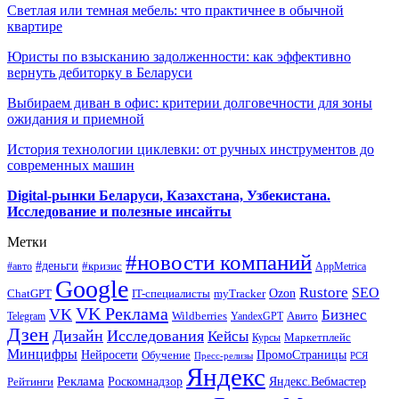
Светлая или темная мебель: что практичнее в обычной
квартире
Юристы по взысканию задолженности: как эффективно
вернуть дебиторку в Беларуси
Выбираем диван в офис: критерии долговечности для зоны
ожидания и приемной
История технологии циклевки: от ручных инструментов до
современных машин
Digital-рынки Беларуси, Казахстана, Узбекистана.
Исследование и полезные инсайты
Метки
#новости компаний
#деньги
#кризис
#авто
AppMetrica
Google
Rustore
SEO
myTracker
Ozon
ChatGPT
IT-специалисты
VK Реклама
VK
Бизнес
Авито
Wildberries
Telegram
YandexGPT
Дзен
Дизайн
Исследования
Кейсы
Маркетплейс
Курсы
Минцифры
ПромоСтраницы
Нейросети
Обучение
Пресс-релизы
РСЯ
Яндекс
Реклама
Роскомнадзор
Яндекс.Вебмастер
Рейтинги