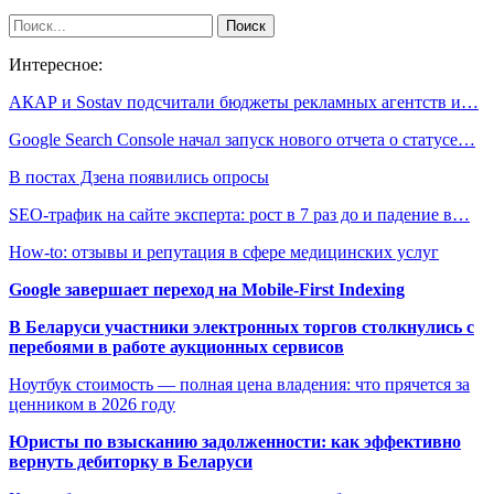
Интересное:
АКАР и Sostav подсчитали бюджеты рекламных агентств и…
Google Search Console начал запуск нового отчета о статусе…
В постах Дзена появились опросы
SEO-трафик на сайте эксперта: рост в 7 раз до и падение в…
How-to: отзывы и репутация в сфере медицинских услуг
Google завершает переход на Mobile-First Indexing
В Беларуси участники электронных торгов столкнулись с
перебоями в работе аукционных сервисов
Ноутбук стоимость — полная цена владения: что прячется за
ценником в 2026 году
Юристы по взысканию задолженности: как эффективно
вернуть дебиторку в Беларуси