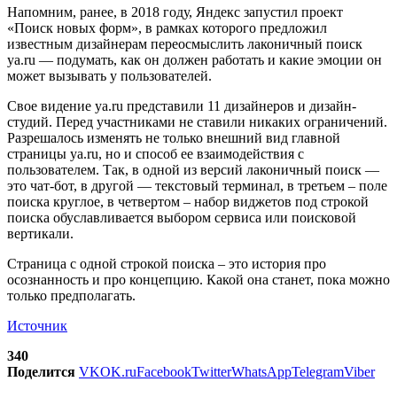
Напомним, ранее, в 2018 году, Яндекс запустил проект
«Поиск новых форм», в рамках которого предложил
известным дизайнерам переосмыслить лаконичный поиск
ya.ru — подумать, как он должен работать и какие эмоции он
может вызывать у пользователей.
Свое видение ya.ru представили 11 дизайнеров и дизайн-
студий. Перед участниками не ставили никаких ограничений.
Разрешалось изменять не только внешний вид главной
страницы ya.ru, но и способ ее взаимодействия с
пользователем. Так, в одной из версий лаконичный поиск —
это чат-бот, в другой — текстовый терминал, в третьем – поле
поиска круглое, в четвертом – набор виджетов под строкой
поиска обуславливается выбором сервиса или поисковой
вертикали.
Страница с одной строкой поиска – это история про
осознанность и про концепцию. Какой она станет, пока можно
только предполагать.
Источник
340
Поделится
VK
OK.ru
Facebook
Twitter
WhatsApp
Telegram
Viber