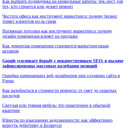
Как выбрать подрядчика на кровельные работы: чек-лист для
тех, кто строится или делает ремонт
Чистота офиса как инструмент маркетинга: почему бизнес
теряет клиентов из-за грязи
Натяжные потолки как инструмент маркетинга: почему
дизайн помещения влияет на продажи
Как демонтаж помещения становится маркетинговым
активом
Google усиливает борьбу с некачественным SEO: в выдаче
зафиксированы массовые колебания позиций
Ошибки начинающих веб-дизайнеров при создании сайта в
Figma
Как разобраться в стоимости ремонта: от смет до скрытых
расходов
Светлая или темная мебель: что практичнее в обычной
квартире
Юристы по взысканию задолженности: как эффективно
вернуть дебиторку в Беларуси