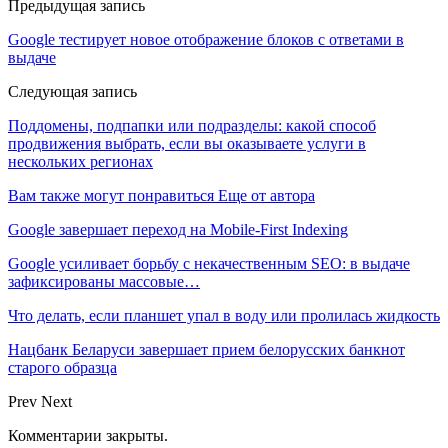
Предыдущая запись
Google тестирует новое отображение блоков с ответами в
выдаче
Следующая запись
Поддомены, подпапки или подразделы: какой способ
продвижения выбрать, если вы оказываете услуги в
нескольких регионах
Вам также могут понравиться
Еще от автора
Google завершает переход на Mobile-First Indexing
Google усиливает борьбу с некачественным SEO: в выдаче
зафиксированы массовые…
Что делать, если планшет упал в воду или пролилась жидкость
Нацбанк Беларуси завершает прием белорусских банкнот
старого образца
Prev
Next
Комментарии закрыты.