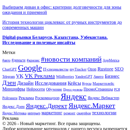
Выбираем диван в офис: критерии долговечности для зоны
ожидания и приемной
История технологии циклевки: от ручных инструментов до
современных машин
Digital-рынки Беларуси, Казахстана, Узбекистана.
Исследование и полезные инсайты
Метки
#новости компаний
#деньги
#кризис
#авто
AppMetrica
Google
Rustore
SEO
myTracker
Ozon
ChatGPT
IT-специалисты
VK Реклама
VK
Бизнес
Авито
Wildberries
Telegram
YandexGPT
Дзен
Дизайн
Исследования
Кейсы
Маркетплейс
Курсы
Минцифры
ПромоСтраницы
Нейросети
Обучение
Пресс-релизы
РСЯ
Яндекс
Реклама
Роскомнадзор
Яндекс.Вебмастер
Рейтинги
Яндекс.Маркет
Яндекс.Директ
Яндекс.Дзен
маркетинг
технологии
ремонт
Яндекс.Метрика
интерьер
смартфон
Реклама
© 2026 - Новый маркетинг. Все права защищены.
Любое копирование материалов с нашего ресурса разрешается