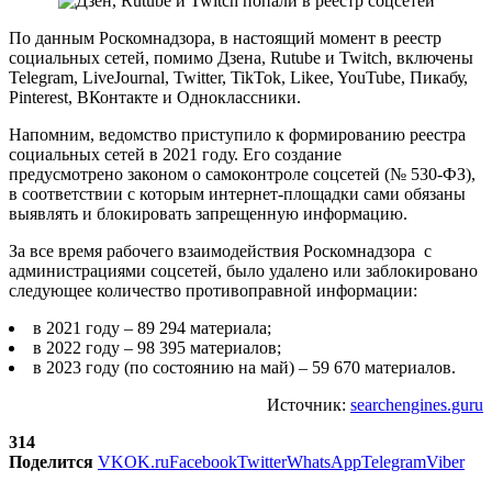
По данным Роскомнадзора, в настоящий момент в реестр
социальных сетей, помимо Дзена, Rutube и Twitch, включены
Telegram, LiveJournal, Twitter, TikTok, Likee, YouTube, Пикабу,
Pinterest, ВКонтакте и Одноклассники.
Напомним, ведомство приступило к формированию реестра
социальных сетей в 2021 году. Его создание
предусмотрено законом о самоконтроле соцсетей (№ 530-ФЗ),
в соответствии с которым интернет-площадки сами обязаны
выявлять и блокировать запрещенную информацию.
За все время рабочего взаимодействия Роскомнадзора с
администрациями соцсетей, было удалено или заблокировано
следующее количество противоправной информации:
в 2021 году – 89 294 материала;
в 2022 году – 98 395 материалов;
в 2023 году (по состоянию на май) – 59 670 материалов.
Источник:
searchengines.guru
314
Поделится
VK
OK.ru
Facebook
Twitter
WhatsApp
Telegram
Viber