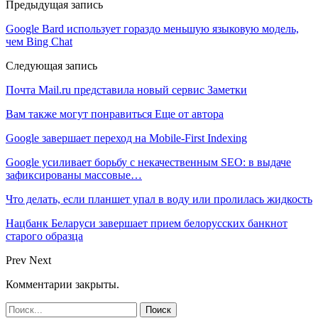
Предыдущая запись
Google Bard использует гораздо меньшую языковую модель,
чем Bing Chat
Следующая запись
Почта Mail.ru представила новый сервис Заметки
Вам также могут понравиться
Еще от автора
Google завершает переход на Mobile-First Indexing
Google усиливает борьбу с некачественным SEO: в выдаче
зафиксированы массовые…
Что делать, если планшет упал в воду или пролилась жидкость
Нацбанк Беларуси завершает прием белорусских банкнот
старого образца
Prev
Next
Комментарии закрыты.