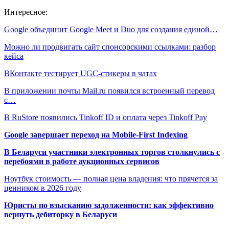
Интересное:
Google объединит Google Meet и Duo для создания единой…
Можно ли продвигать сайт спонсорскими ссылками: разбор
кейса
ВКонтакте тестирует UGC-стикеры в чатах
В приложении почты Mail.ru появился встроенный перевод
с…
В RuStore появились Tinkoff ID и оплата через Tinkoff Pay
Google завершает переход на Mobile-First Indexing
В Беларуси участники электронных торгов столкнулись с
перебоями в работе аукционных сервисов
Ноутбук стоимость — полная цена владения: что прячется за
ценником в 2026 году
Юристы по взысканию задолженности: как эффективно
вернуть дебиторку в Беларуси