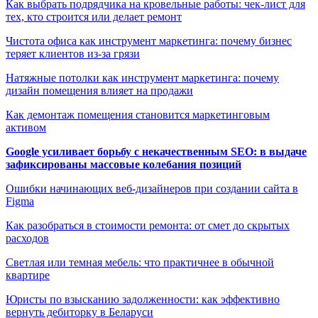
Как выбрать подрядчика на кровельные работы: чек-лист для
тех, кто строится или делает ремонт
Чистота офиса как инструмент маркетинга: почему бизнес
теряет клиентов из-за грязи
Натяжные потолки как инструмент маркетинга: почему
дизайн помещения влияет на продажи
Как демонтаж помещения становится маркетинговым
активом
Google усиливает борьбу с некачественным SEO: в выдаче
зафиксированы массовые колебания позиций
Ошибки начинающих веб-дизайнеров при создании сайта в
Figma
Как разобраться в стоимости ремонта: от смет до скрытых
расходов
Светлая или темная мебель: что практичнее в обычной
квартире
Юристы по взысканию задолженности: как эффективно
вернуть дебиторку в Беларуси