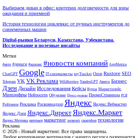
Выбираем диван в офис: критерии долговечности для зоны
ожидания и приемной
История технологии циклевки: от ручных инструментов до
современных машин
Digital-рынки Беларуси, Казахстана, Узбекистана.
Исследование и полезные инсайты
Метки
#новости компаний
#деньги
#кризис
#авто
AppMetrica
Google
Rustore
SEO
myTracker
Ozon
ChatGPT
IT-специалисты
VK Реклама
VK
Бизнес
Авито
Wildberries
Telegram
YandexGPT
Дзен
Дизайн
Исследования
Кейсы
Маркетплейс
Курсы
Минцифры
ПромоСтраницы
Нейросети
Обучение
Пресс-релизы
РСЯ
Яндекс
Реклама
Роскомнадзор
Яндекс.Вебмастер
Рейтинги
Яндекс.Маркет
Яндекс.Директ
Яндекс.Дзен
маркетинг
технологии
ремонт
Яндекс.Метрика
интерьер
смартфон
Реклама
© 2026 - Новый маркетинг. Все права защищены.
Любое копирование материалов с нашего ресурса разрешается