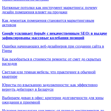
Натяжные потолки как инструмент маркетинга: почему
дизайн помещения влияет на продажи
Как демонтаж помещения становится маркетинговым
активом
Google усиливает борьбу с некачественным SEO: в выдаче
зафиксированы массовые колебания позиций
Ошибки начинающих веб-дизайнеров при создании сайта в
Figma
Как разобраться в стоимости ремонта: от смет до скрытых
расходов
Светлая или темная мебель: что практичнее в обычной
квартире
Юристы по взысканию задолженности: как эффективно
вернуть дебиторку в Беларуси
Выбираем диван в офис: критерии долговечности для зоны
ожидания и приемной
История технологии циклевки: от ручных инструментов до