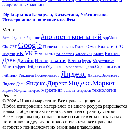
современных машин
Digital-рынки Беларуси, Казахстана, Узбекистана.
Исследование и полезные инсайты
Метки
#новости компаний
#деньги
#кризис
#авто
AppMetrica
Google
Rustore
SEO
myTracker
Ozon
ChatGPT
IT-специалисты
VK Реклама
VK
Бизнес
Авито
Wildberries
Telegram
YandexGPT
Дзен
Дизайн
Исследования
Кейсы
Маркетплейс
Курсы
Минцифры
ПромоСтраницы
Нейросети
Обучение
Пресс-релизы
РСЯ
Яндекс
Реклама
Роскомнадзор
Яндекс.Вебмастер
Рейтинги
Яндекс.Маркет
Яндекс.Директ
Яндекс.Дзен
маркетинг
технологии
ремонт
Яндекс.Метрика
интерьер
смартфон
Реклама
© 2026 - Новый маркетинг. Все права защищены.
Любое копирование материалов с нашего ресурса разрешается
только с обратной активной ссылкой на страницу статьи.
Все материалы опубликованные на сайте взяты с открытых
источников и других порталов интернета, все права на
авторство принадлежат их законным владельцам.