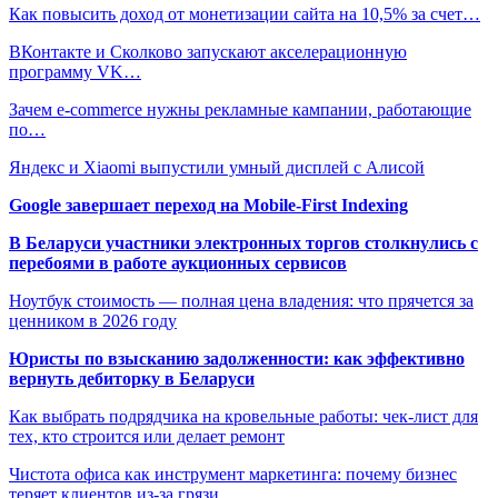
Как повысить доход от монетизации сайта на 10,5% за счет…
ВКонтакте и Сколково запускают акселерационную
программу VK…
Зачем e-commerce нужны рекламные кампании, работающие
по…
Яндекс и Xiaomi выпустили умный дисплей с Алисой
Google завершает переход на Mobile-First Indexing
В Беларуси участники электронных торгов столкнулись с
перебоями в работе аукционных сервисов
Ноутбук стоимость — полная цена владения: что прячется за
ценником в 2026 году
Юристы по взысканию задолженности: как эффективно
вернуть дебиторку в Беларуси
Как выбрать подрядчика на кровельные работы: чек-лист для
тех, кто строится или делает ремонт
Чистота офиса как инструмент маркетинга: почему бизнес
теряет клиентов из-за грязи