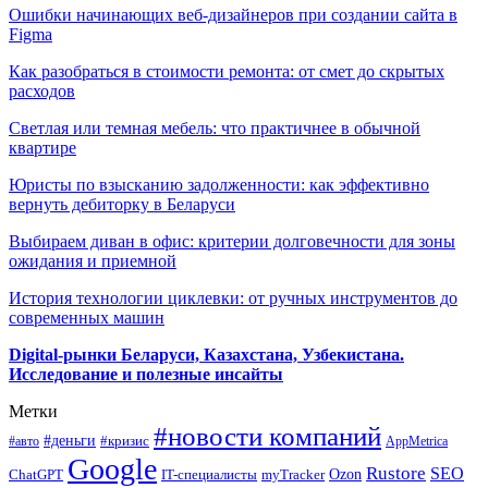
Ошибки начинающих веб-дизайнеров при создании сайта в
Figma
Как разобраться в стоимости ремонта: от смет до скрытых
расходов
Светлая или темная мебель: что практичнее в обычной
квартире
Юристы по взысканию задолженности: как эффективно
вернуть дебиторку в Беларуси
Выбираем диван в офис: критерии долговечности для зоны
ожидания и приемной
История технологии циклевки: от ручных инструментов до
современных машин
Digital-рынки Беларуси, Казахстана, Узбекистана.
Исследование и полезные инсайты
Метки
#новости компаний
#деньги
#кризис
#авто
AppMetrica
Google
Rustore
SEO
myTracker
Ozon
ChatGPT
IT-специалисты