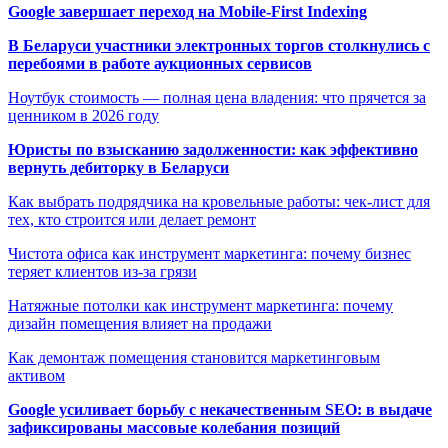
Google завершает переход на Mobile-First Indexing
В Беларуси участники электронных торгов столкнулись с
перебоями в работе аукционных сервисов
Ноутбук стоимость — полная цена владения: что прячется за
ценником в 2026 году
Юристы по взысканию задолженности: как эффективно
вернуть дебиторку в Беларуси
Как выбрать подрядчика на кровельные работы: чек-лист для
тех, кто строится или делает ремонт
Чистота офиса как инструмент маркетинга: почему бизнес
теряет клиентов из-за грязи
Натяжные потолки как инструмент маркетинга: почему
дизайн помещения влияет на продажи
Как демонтаж помещения становится маркетинговым
активом
Google усиливает борьбу с некачественным SEO: в выдаче
зафиксированы массовые колебания позиций