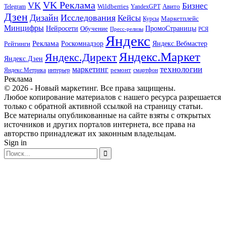
VK Реклама
VK
Бизнес
Авито
Wildberries
Telegram
YandexGPT
Дзен
Дизайн
Исследования
Кейсы
Маркетплейс
Курсы
Минцифры
ПромоСтраницы
Нейросети
Обучение
Пресс-релизы
РСЯ
Яндекс
Реклама
Роскомнадзор
Яндекс.Вебмастер
Рейтинги
Яндекс.Маркет
Яндекс.Директ
Яндекс.Дзен
маркетинг
технологии
ремонт
Яндекс.Метрика
интерьер
смартфон
Реклама
© 2026 - Новый маркетинг. Все права защищены.
Любое копирование материалов с нашего ресурса разрешается
только с обратной активной ссылкой на страницу статьи.
Все материалы опубликованные на сайте взяты с открытых
источников и других порталов интернета, все права на
авторство принадлежат их законным владельцам.
Sign in