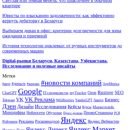
Светлая или темная мебель: что практичнее в обычной
квартире
Юристы по взысканию задолженности: как эффективно
вернуть дебиторку в Беларуси
Выбираем диван в офис: критерии долговечности для зоны
ожидания и приемной
История технологии циклевки: от ручных инструментов до
современных машин
Digital-рынки Беларуси, Казахстана, Узбекистана.
Исследование и полезные инсайты
Метки
#новости компаний
#деньги
#кризис
#авто
AppMetrica
Google
Rustore
SEO
myTracker
Ozon
ChatGPT
IT-специалисты
VK Реклама
VK
Бизнес
Авито
Wildberries
Telegram
YandexGPT
Дзен
Дизайн
Исследования
Кейсы
Маркетплейс
Курсы
Минцифры
ПромоСтраницы
Нейросети
Обучение
Пресс-релизы
РСЯ
Яндекс
Реклама
Роскомнадзор
Яндекс.Вебмастер
Рейтинги
Яндекс.Маркет
Яндекс.Директ