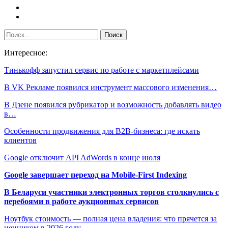
Интересное:
Тинькофф запустил сервис по работе с маркетплейсами
В VK Рекламе появился инструмент массового изменения…
В Дзене появился рубрикатор и возможность добавлять видео
в…
Особенности продвижения для B2B-бизнеса: где искать
клиентов
Google отключит API AdWords в конце июля
Google завершает переход на Mobile-First Indexing
В Беларуси участники электронных торгов столкнулись с
перебоями в работе аукционных сервисов
Ноутбук стоимость — полная цена владения: что прячется за
ценником в 2026 году