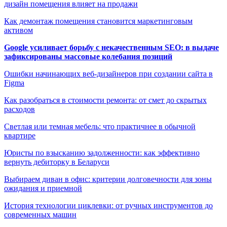
дизайн помещения влияет на продажи
Как демонтаж помещения становится маркетинговым
активом
Google усиливает борьбу с некачественным SEO: в выдаче
зафиксированы массовые колебания позиций
Ошибки начинающих веб-дизайнеров при создании сайта в
Figma
Как разобраться в стоимости ремонта: от смет до скрытых
расходов
Светлая или темная мебель: что практичнее в обычной
квартире
Юристы по взысканию задолженности: как эффективно
вернуть дебиторку в Беларуси
Выбираем диван в офис: критерии долговечности для зоны
ожидания и приемной
История технологии циклевки: от ручных инструментов до
современных машин