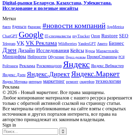
Digital-рынки Беларуси, Казахстана, Узбекистана.
Исследование и полезные инсайты
Метки
#новости компаний
#деньги
#кризис
#авто
AppMetrica
Google
Rustore
SEO
myTracker
Ozon
ChatGPT
IT-специалисты
VK Реклама
VK
Бизнес
Авито
Wildberries
Telegram
YandexGPT
Дзен
Дизайн
Исследования
Кейсы
Маркетплейс
Курсы
Минцифры
ПромоСтраницы
Нейросети
Обучение
Пресс-релизы
РСЯ
Яндекс
Реклама
Роскомнадзор
Яндекс.Вебмастер
Рейтинги
Яндекс.Маркет
Яндекс.Директ
Яндекс.Дзен
маркетинг
технологии
ремонт
Яндекс.Метрика
интерьер
смартфон
Реклама
© 2026 - Новый маркетинг. Все права защищены.
Любое копирование материалов с нашего ресурса разрешается
только с обратной активной ссылкой на страницу статьи.
Все материалы опубликованные на сайте взяты с открытых
источников и других порталов интернета, все права на
авторство принадлежат их законным владельцам.
Sign in