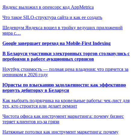
Яндекс выложил в опенсорс код AppMetrica
Что такое SILO-структура сайта и как ее создать
Шедеврум Яндекса вошел в тройку ведущих приложений
мира с…
Google завершает переход на Mobile-First Indexing
В Беларуси участники электронных торгов столкнулись с
перебоями в работе аукционных сервисов
Ноутбук стоимость — полная цена владения: что прячется за
ценником в 2026 году
Юристы по взысканию задолженности: как эффективно
вернуть дебиторку в Беларуси
Как выбрать подрядчика на кровельные работы: чек-лист для
тех, кто строится или делает ремонт
Чистота офиса как инструмент маркетинга: почему бизнес
теряет клиентов из-за грязи
Натяжные потолки как инструмент маркетинга: почему