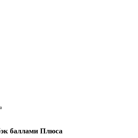
а
бэк баллами Плюса