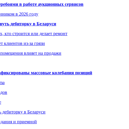
еребоями в работе аукционных сервисов
енником в 2026 году
уть дебиторку в Беларуси
х, кто строится или делает ремонт
т клиентов из-за грязи
 помещения влияет на продажи
зафиксированы массовые колебания позиций
gma
одов
е
 дебиторку в Беларуси
идания и приемной