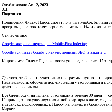
Опубликовано
Авг 2, 2023
311
Поделится
Подписчики Яндекс Плюса смогут получить кешбэк баллами з
программе, пользователям вернется не меньше 1% от окончате
Сейчас читают
Google завершает переход на Mobile-First Indexing
Google усиливает борьбу с некачественным SEO: в выдаче…
К программе Яндекс Недвижимости уже подключились 17 застр
Для того, чтобы стать участником программы, нужно активиро
Недвижимости, оформить покупку жилья у застройщика и присл
действия программы.
Все баллы будут начислены участникам в течение 30 дней — ср
Например, за покупку двухкомнатной квартиры в июле, средняя
в сервисах, подключенных к Плюсу, например, на бронирование
Маркете.