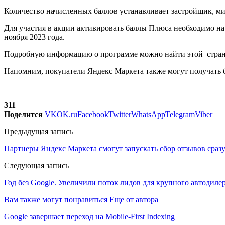
Количество начисленных баллов устанавливает застройщик, м
Для участия в акции активировать баллы Плюса необходимо на 
ноября 2023 года.
Подробную информацию о программе можно найти этой стран
Напомним, покупатели Яндекс Маркета также могут получать 
311
Поделится
VK
OK.ru
Facebook
Twitter
WhatsApp
Telegram
Viber
Предыдущая запись
Партнеры Яндекс Маркета смогут запускать сбор отзывов сразу
Следующая запись
Год без Google. Увеличили поток лидов для крупного автодилер
Вам также могут понравиться
Еще от автора
Google завершает переход на Mobile-First Indexing