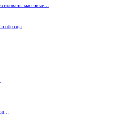
фиксированы массовые…
го образца
…
…
под…