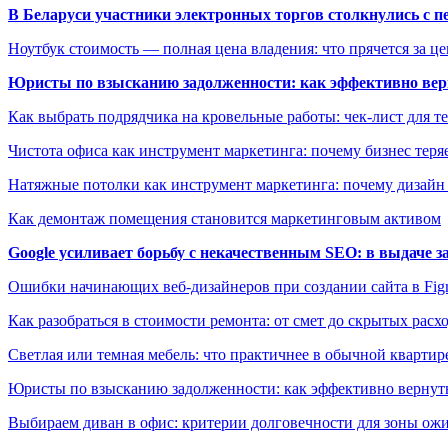
В Беларуси участники электронных торгов столкнулись с п
Ноутбук стоимость — полная цена владения: что прячется за ц
Юристы по взысканию задолженности: как эффективно верн
Как выбрать подрядчика на кровельные работы: чек-лист для те
Чистота офиса как инструмент маркетинга: почему бизнес теряе
Натяжные потолки как инструмент маркетинга: почему дизайн
Как демонтаж помещения становится маркетинговым активом
Google усиливает борьбу с некачественным SEO: в выдаче 
Ошибки начинающих веб-дизайнеров при создании сайта в Fi
Как разобраться в стоимости ремонта: от смет до скрытых расх
Светлая или темная мебель: что практичнее в обычной квартир
Юристы по взысканию задолженности: как эффективно вернуть
Выбираем диван в офис: критерии долговечности для зоны ож