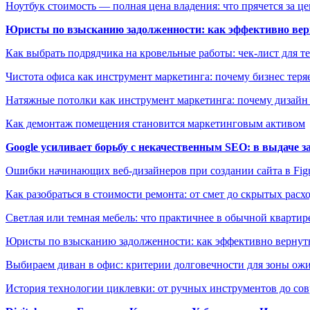
Ноутбук стоимость — полная цена владения: что прячется за ц
Юристы по взысканию задолженности: как эффективно верн
Как выбрать подрядчика на кровельные работы: чек-лист для те
Чистота офиса как инструмент маркетинга: почему бизнес теряе
Натяжные потолки как инструмент маркетинга: почему дизайн
Как демонтаж помещения становится маркетинговым активом
Google усиливает борьбу с некачественным SEO: в выдаче 
Ошибки начинающих веб-дизайнеров при создании сайта в Fi
Как разобраться в стоимости ремонта: от смет до скрытых расх
Светлая или темная мебель: что практичнее в обычной квартир
Юристы по взысканию задолженности: как эффективно вернуть
Выбираем диван в офис: критерии долговечности для зоны ож
История технологии циклевки: от ручных инструментов до с