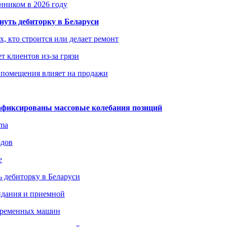
енником в 2026 году
уть дебиторку в Беларуси
х, кто строится или делает ремонт
т клиентов из-за грязи
 помещения влияет на продажи
зафиксированы массовые колебания позиций
gma
одов
е
 дебиторку в Беларуси
идания и приемной
овременных машин