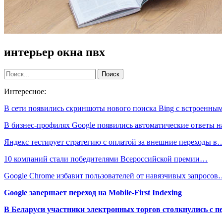
интерьер окна пвх
Интересное:
В сети появились скриншоты нового поиска Bing с встроенн
В бизнес-профилях Google появились автоматические ответы 
Яндекс тестирует стратегию с оплатой за внешние переходы в
10 компаний стали победителями Всероссийской премии…
Google Chrome избавит пользователей от навязчивых запросо
Google завершает переход на Mobile-First Indexing
В Беларуси участники электронных торгов столкнулись с п