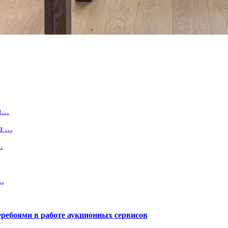
ым…
на …
…
в…
еребоями в работе аукционных сервисов