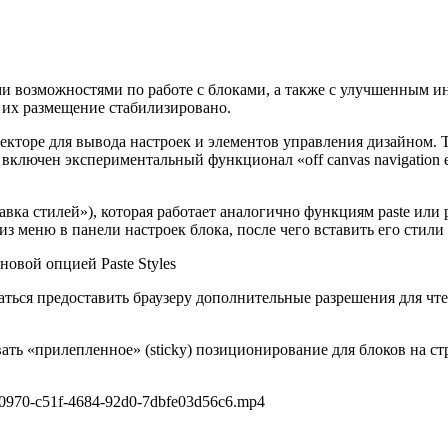
и возможностями по работе с блоками, а также с улучшенным и
 их размещение стабилизировано.
екторе для вывода настроек и элементов управления дизайном. 
и включен экспериментальный функционал «off canvas navigation 
авка стилей»), которая работает аналогично функциям paste или p
з меню в панели настроек блока, после чего вставить его стили 
ься предоставить браузеру дополнительные разрешения для чтени
ать «прилепленное» (sticky) позиционирование для блоков на ст
f80970-c51f-4684-92d0-7dbfe03d56c6.mp4