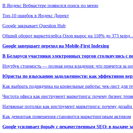
В Яндекс Вебмастере появился поиск по меню
Топ-10 ошибок в Яндекс Директ
Google закрывает Question Hub
Общий оборот маркетплейса Ozon вырос на 118% до 373 млрд
Google завершает переход на Mobile-First Indexing
В Беларуси участники электронных торгов столкнулись с п
Ноутбук стоимость — полная цена владения: что прячется за ц
Юристы по взысканию задолженности: как эффективно верн
Как выбрать подрядчика на кровельные работы: чек-лист для те
Чистота офиса как инструмент маркетинга: почему бизнес теряе
Натяжные потолки как инструмент маркетинга: почему дизайн
Как демонтаж помещения становится маркетинговым активом
Google усиливает борьбу с некачественным SEO: в выдаче 