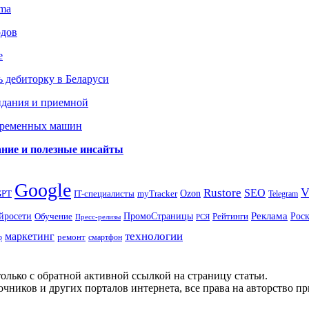
gma
одов
е
 дебиторку в Беларуси
идания и приемной
овременных машин
вание и полезные инсайты
Google
Rustore
SEO
myTracker
Ozon
GPT
IT-специалисты
Telegram
ПромоСтраницы
Реклама
Рос
йросети
Обучение
Рейтинги
Пресс-релизы
РСЯ
маркетинг
технологии
ремонт
р
смартфон
олько с обратной активной ссылкой на страницу статьи.
чников и других порталов интернета, все права на авторство п