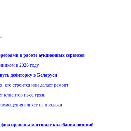
…
еребоями в работе аукционных сервисов
енником в 2026 году
уть дебиторку в Беларуси
х, кто строится или делает ремонт
т клиентов из-за грязи
 помещения влияет на продажи
зафиксированы массовые колебания позиций