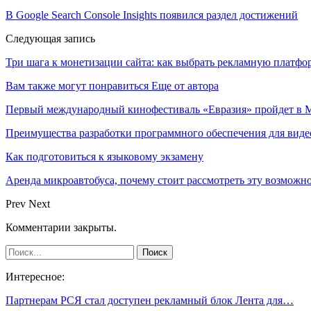
В Google Search Console Insights появился раздел достижений
Следующая запись
Три шага к монетизации сайта: как выбрать рекламную платфо
Вам также могут понравиться
Еще от автора
Первый международный кинофестиваль «Евразия» пройдет в Мо
Преимущества разработки программного обеспечения для виде
Как подготовиться к языковому экзамену
Аренда микроавтобуса, почему стоит рассмотреть эту возможн
Prev
Next
Комментарии закрыты.
Интересное:
Партнерам РСЯ стал доступен рекламный блок Лента для…