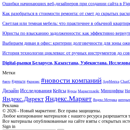
Ошибки начинающих веб-дизайнеров при создании сайта в Fi
Как разобраться в стоимости ремонта: от смет до скрытых расх
Светлая или темная мебель: что практичнее в обычной квартир
Юристы по взысканию задолженности: как эффективно вернуть
Выбираем диван в офис: критерии долговечности для зоны ож
История технологии циклевки: от ручных инструментов до с
Digital-рынки Беларуси, Казахстана, Узбекистана. Исследо
Метки
#новости компаний
#деньги
#кризис
Chat
#авто
AppMetrica
Дизайн
Исследования
Кейсы
Минцифры
Маркетплейс
Не
Курсы
Яндекс.Маркет
Яндекс.Директ
Яндекс.Метрика
интерье
Реклама
© 2026 - Новый маркетинг. Все права защищены.
Любое копирование материалов с нашего ресурса разрешается т
Все материалы опубликованные на сайте взяты с открытых исто
Sign in