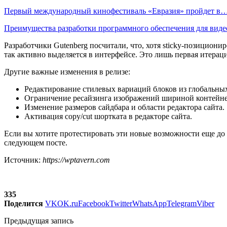
Первый международный кинофестиваль «Евразия» пройдет в
Преимущества разработки программного обеспечения для виде
Разработчики Gutenberg посчитали, что, хотя sticky-позиционир
так активно выделяется в интерфейсе. Это лишь первая итера
Другие важные изменения в релизе:
Редактирование стилевых вариаций блоков из глобальных
Ограничение ресайзинга изображений шириной контейне
Изменение размеров сайдбара и области редактора сайта.
Активация copy/cut шортката в редакторе сайта.
Если вы хотите протестировать эти новые возможности еще до т
следующем посте.
Источник:
https://wptavern.com
335
Поделится
VK
OK.ru
Facebook
Twitter
WhatsApp
Telegram
Viber
Предыдущая запись