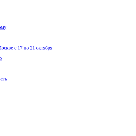
рму
скве с 17 по 21 октября
о
ость