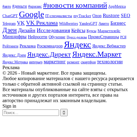
#новости компаний
#деньги
#кризис
#авто
AppMetrica
Google
Rustore
SEO
myTracker
Ozon
ChatGPT
IT-специалисты
VK Реклама
VK
Бизнес
Авито
Wildberries
Telegram
YandexGPT
Дзен
Дизайн
Исследования
Кейсы
Маркетплейс
Курсы
Минцифры
ПромоСтраницы
Нейросети
Обучение
Пресс-релизы
РСЯ
Яндекс
Реклама
Роскомнадзор
Яндекс.Вебмастер
Рейтинги
Яндекс.Маркет
Яндекс.Директ
Яндекс.Дзен
маркетинг
технологии
ремонт
Яндекс.Метрика
интерьер
смартфон
Реклама
© 2026 - Новый маркетинг. Все права защищены.
Любое копирование материалов с нашего ресурса разрешается
только с обратной активной ссылкой на страницу статьи.
Все материалы опубликованные на сайте взяты с открытых
источников и других порталов интернета, все права на
авторство принадлежат их законным владельцам.
Sign in