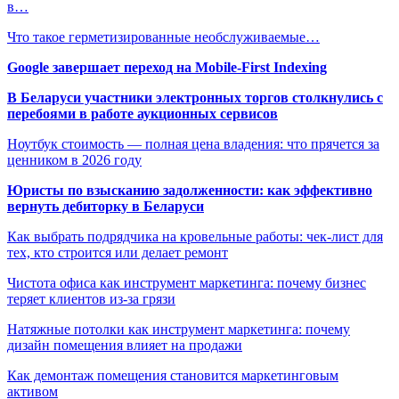
в…
Что такое герметизированные необслуживаемые…
Google завершает переход на Mobile-First Indexing
В Беларуси участники электронных торгов столкнулись с
перебоями в работе аукционных сервисов
Ноутбук стоимость — полная цена владения: что прячется за
ценником в 2026 году
Юристы по взысканию задолженности: как эффективно
вернуть дебиторку в Беларуси
Как выбрать подрядчика на кровельные работы: чек-лист для
тех, кто строится или делает ремонт
Чистота офиса как инструмент маркетинга: почему бизнес
теряет клиентов из-за грязи
Натяжные потолки как инструмент маркетинга: почему
дизайн помещения влияет на продажи
Как демонтаж помещения становится маркетинговым
активом