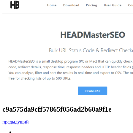
c9a575da9cff57865f056ad2b60a9f1e
предыдущий