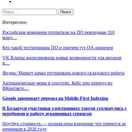
Интересное:
Российские компании потратили на ПО рекордные 310
млрд…
Кто такой тестировщик ПО и причем тут QA-инженер
VK Клипы анонсировали новые возможности для авторов
и…
Яндекс Маркет начал тестировать нового складского робота
Антикризисные меры в соцсетях. Кейс про переезд во
ВКонтакте…
Google завершает переход на Mobile-First Indexing
В Беларуси участники электронных торгов столкнулись с
перебоями в работе аукционных сервисов
Ноутбук стоимость — полная цена владения: что прячется за
ценником в 2026 году