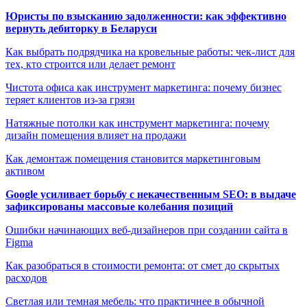
Юристы по взысканию задолженности: как эффективно
вернуть дебиторку в Беларуси
Как выбрать подрядчика на кровельные работы: чек-лист для
тех, кто строится или делает ремонт
Чистота офиса как инструмент маркетинга: почему бизнес
теряет клиентов из-за грязи
Натяжные потолки как инструмент маркетинга: почему
дизайн помещения влияет на продажи
Как демонтаж помещения становится маркетинговым
активом
Google усиливает борьбу с некачественным SEO: в выдаче
зафиксированы массовые колебания позиций
Ошибки начинающих веб-дизайнеров при создании сайта в
Figma
Как разобраться в стоимости ремонта: от смет до скрытых
расходов
Светлая или темная мебель: что практичнее в обычной