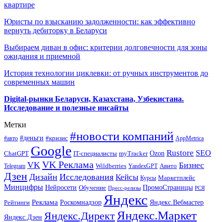
квартире
Юристы по взысканию задолженности: как эффективно
вернуть дебиторку в Беларуси
Выбираем диван в офис: критерии долговечности для зоны
ожидания и приемной
История технологии циклевки: от ручных инструментов до
современных машин
Digital-рынки Беларуси, Казахстана, Узбекистана.
Исследование и полезные инсайты
Метки
#новости компаний
#деньги
#кризис
#авто
AppMetrica
Google
Rustore
SEO
myTracker
Ozon
ChatGPT
IT-специалисты
VK Реклама
VK
Бизнес
Авито
Wildberries
Telegram
YandexGPT
Дзен
Дизайн
Исследования
Кейсы
Маркетплейс
Курсы
Минцифры
ПромоСтраницы
Нейросети
Обучение
Пресс-релизы
РСЯ
Яндекс
Реклама
Роскомнадзор
Яндекс.Вебмастер
Рейтинги
Яндекс.Маркет
Яндекс.Директ
Яндекс.Дзен