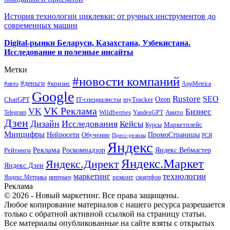
История технологии циклевки: от ручных инструментов до
современных машин
Digital-рынки Беларуси, Казахстана, Узбекистана.
Исследование и полезные инсайты
Метки
#новости компаний
#деньги
#кризис
#авто
AppMetrica
Google
Rustore
SEO
myTracker
Ozon
ChatGPT
IT-специалисты
VK Реклама
VK
Бизнес
Авито
Wildberries
Telegram
YandexGPT
Дзен
Дизайн
Исследования
Кейсы
Маркетплейс
Курсы
Минцифры
ПромоСтраницы
Нейросети
Обучение
Пресс-релизы
РСЯ
Яндекс
Реклама
Роскомнадзор
Яндекс.Вебмастер
Рейтинги
Яндекс.Маркет
Яндекс.Директ
Яндекс.Дзен
маркетинг
технологии
ремонт
Яндекс.Метрика
интерьер
смартфон
Реклама
© 2026 - Новый маркетинг. Все права защищены.
Любое копирование материалов с нашего ресурса разрешается
только с обратной активной ссылкой на страницу статьи.
Все материалы опубликованные на сайте взяты с открытых