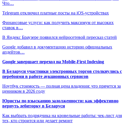
Что…
Telegram отключил платные посты на iOS-устройствах
Финансовые услуги: как получить максимум от высоких
ставок в…
В Яндекс Браузере появился нейросетевой пересказ статей
​​Google добавил в документацию историю официальных
апдейтов…
Google завершает переход на Mobile-First Indexing
В Беларуси участники электронных торгов столкнулись с
перебоями в работе аукционных сервисов
Ноутбук стоимость — полная цена владения: что прячется за
ценником в 2026 году
Юристы по взысканию задолженности: как эффективно
вернуть дебиторку в Беларуси
Как выбрать подрядчика на кровельные работы: чек-лист для
тех, кто строится или делает ремонт