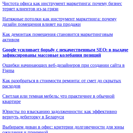
Чистота офиса как инструмент маркетинга: почему бизнес
теряет клиентов из-за грязи
Натяжные потолки как инструмент маркетинга: почему
дизайн помещения влияет на продажи
Как демонтаж помещения становится маркетинговым
активом
Google усиливает борьбу с некачественным SEO: в выдаче
зафиксированы массовые колебания позиций
Ошибки начинающих веб-дизайнеров при создании сайта в
Figma
Как разобраться в стоимости ремонта: от смет до скрытых
расходов
Светлая или темная мебель: что практичнее в обычной
квартире
Юристы по взысканию задолженности: как эффективно
вернуть дебиторку в Беларуси
Выбираем диван в офис: критерии долговечности для зоны
ожидания и приемной