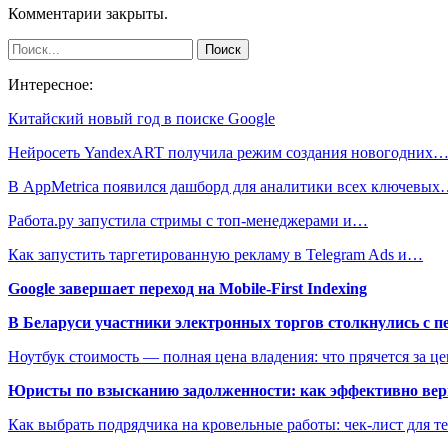
Комментарии закрыты.
Интересное:
Китайский новый год в поиске Google
Нейросеть YandexART получила режим создания новогодних
В AppMetrica появился дашборд для аналитики всех ключевы
Работа.ру запустила стримы с топ-менеджерами и…
Как запустить таргетированную рекламу в Telegram Ads и…
Google завершает переход на Mobile-First Indexing
В Беларуси участники электронных торгов столкнулись с п
Ноутбук стоимость — полная цена владения: что прячется за ц
Юристы по взысканию задолженности: как эффективно верн
Как выбрать подрядчика на кровельные работы: чек-лист для те