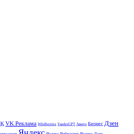
Дзен
VK Реклама
VK
Бизнес
Авито
Wildberries
YandexGPT
Яндекс
комнадзор
Яндекс.Вебмастер
Яндекс.Дзен