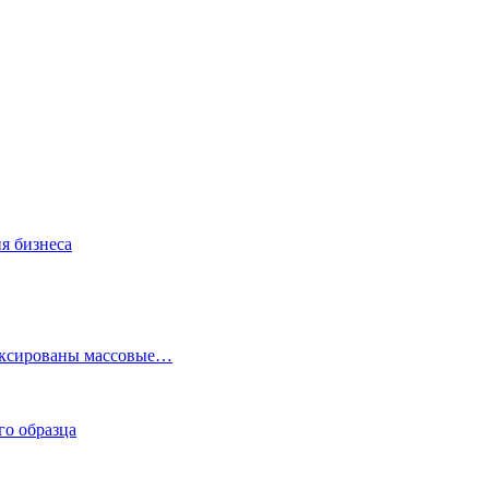
ия бизнеса
фиксированы массовые…
го образца