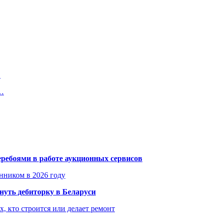
…
х…
еребоями в работе аукционных сервисов
енником в 2026 году
уть дебиторку в Беларуси
х, кто строится или делает ремонт