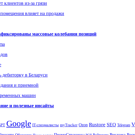
т клиентов из-за грязи
 помещения влияет на продажи
зафиксированы массовые колебания позиций
gma
одов
е
 дебиторку в Беларуси
идания и приемной
овременных машин
вание и полезные инсайты
Google
Rustore
SEO
myTracker
Ozon
GPT
IT-специалисты
Telegram
ПромоСтраницы
Реклама
Рос
йросети
Обучение
Рейтинги