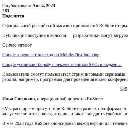
Опубликовано
Авг 4, 2023
263
Поделится
Официальный российский магазин приложений RuStore открыл р
Публикация доступна в консоли — разработчики могут загружат
Сейчас читают
Google завершает переход на Mobile-First Indexing
Google усиливает борьбу с некачественным SEO: в выдаче…
Пользователи смогут пользоваться стриминговыми сервисами, 
работы, например, программы для проведения видео-конферен
Илья Сверчков
, операционный директор RuStore:
«Мы расширяем присутствие RuStore на разных платформах, чт
могут увеличить свою аудиторию, а также внедрить удобные и
В мае 2023 года RuStore анонсировал выход версии для телеви