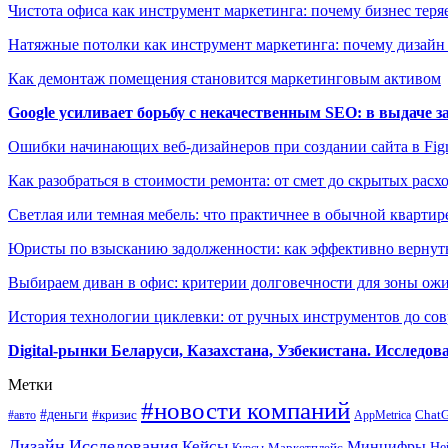
Чистота офиса как инструмент маркетинга: почему бизнес теряе
Натяжные потолки как инструмент маркетинга: почему дизайн
Как демонтаж помещения становится маркетинговым активом
Google усиливает борьбу с некачественным SEO: в выдаче 
Ошибки начинающих веб-дизайнеров при создании сайта в Fi
Как разобраться в стоимости ремонта: от смет до скрытых расх
Светлая или темная мебель: что практичнее в обычной квартир
Юристы по взысканию задолженности: как эффективно вернуть
Выбираем диван в офис: критерии долговечности для зоны ож
История технологии циклевки: от ручных инструментов до с
Digital-рынки Беларуси, Казахстана, Узбекистана. Исследо
Метки
#новости компаний
#деньги
#кризис
Chat
#авто
AppMetrica
Дизайн
Исследования
Кейсы
Минцифры
Маркетплейс
Не