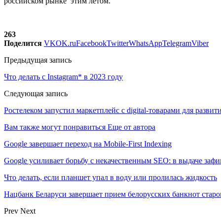
российском рынке этим летом.
263
Поделится
VK
OK.ru
Facebook
Twitter
WhatsApp
Telegram
Viber
Предыдущая запись
Что делать с Instagram* в 2023 году
Следующая запись
Ростелеком запустил маркетплейс с digital-товарами для развит
Вам также могут понравиться
Еще от автора
Google завершает переход на Mobile-First Indexing
Google усиливает борьбу с некачественным SEO: в выдаче за
Что делать, если планшет упал в воду или пролилась жидкость
Нацбанк Беларуси завершает прием белорусских банкнот старо
Prev
Next