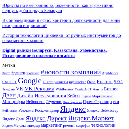
Юристы по взысканию задолженности: как эффективно
вернуть дебиторку в Беларуси
Выбираем диван в офис: критерии долговечности для зоны
ожидания и приемной
История технологии циклевки: от ручных инструментов до
современных машин
Digital-рынки Беларуси, Казахстана, Узбекистана.
Исследование и полезные инсайты
Метки
#новости компаний
#деньги
#кризис
#авто
AppMetrica
Google
Rustore
SEO
myTracker
Ozon
ChatGPT
IT-специалисты
VK Реклама
VK
Бизнес
Авито
Wildberries
Telegram
YandexGPT
Дзен
Дизайн
Исследования
Кейсы
Маркетплейс
Курсы
Минцифры
ПромоСтраницы
Нейросети
Обучение
Пресс-релизы
РСЯ
Яндекс
Реклама
Роскомнадзор
Яндекс.Вебмастер
Рейтинги
Яндекс.Маркет
Яндекс.Директ
Яндекс.Дзен
маркетинг
технологии
ремонт
Яндекс.Метрика
интерьер
смартфон