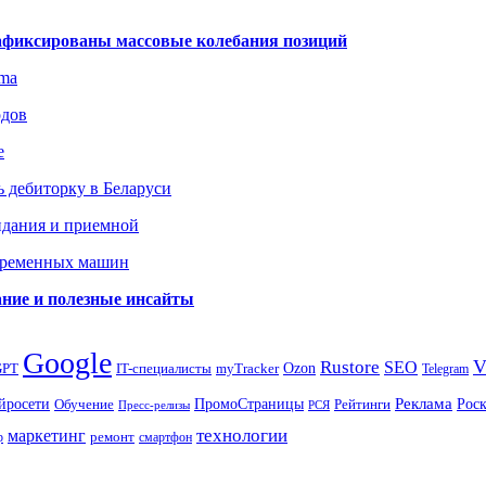
зафиксированы массовые колебания позиций
gma
одов
е
 дебиторку в Беларуси
идания и приемной
овременных машин
вание и полезные инсайты
Google
Rustore
SEO
myTracker
Ozon
GPT
IT-специалисты
Telegram
ПромоСтраницы
Реклама
Рос
йросети
Обучение
Рейтинги
Пресс-релизы
РСЯ
маркетинг
технологии
ремонт
р
смартфон