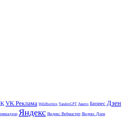
Дзен
VK Реклама
VK
Бизнес
Авито
Wildberries
YandexGPT
Яндекс
комнадзор
Яндекс.Вебмастер
Яндекс.Дзен