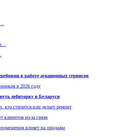
в…
ты…
…
еребоями в работе аукционных сервисов
енником в 2026 году
уть дебиторку в Беларуси
х, кто строится или делает ремонт
т клиентов из-за грязи
 помещения влияет на продажи