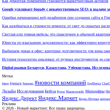
Как демонтаж помещения становится маркетинговым активом
Google усиливает борьбу с некачественным SEO: в выдаче 
Ошибки начинающих веб-дизайнеров при создании сайта в Fi
Как разобраться в стоимости ремонта: от смет до скрытых расх
Светлая или темная мебель: что практичнее в обычной квартир
Юристы по взысканию задолженности: как эффективно вернуть
Выбираем диван в офис: критерии долговечности для зоны ож
История технологии циклевки: от ручных инструментов до с
Digital-рынки Беларуси, Казахстана, Узбекистана. Исследо
Метки
#новости компаний
#деньги
#кризис
Chat
#авто
AppMetrica
Дизайн
Исследования
Кейсы
Минцифры
Маркетплейс
Не
Курсы
Яндекс.Маркет
Яндекс.Директ
Яндекс.Метрика
интерье
Реклама
© 2026 - Новый маркетинг. Все права защищены.