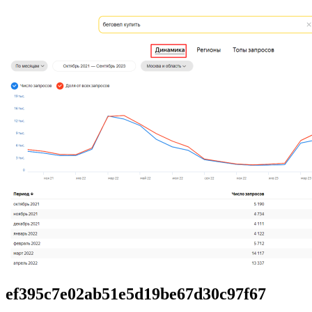
ef395c7e02ab51e5d19be67d30c97f67