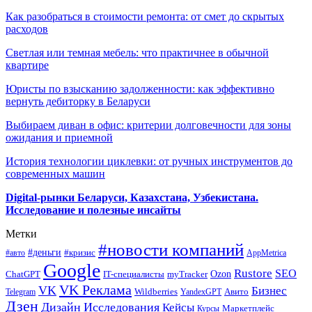
Как разобраться в стоимости ремонта: от смет до скрытых
расходов
Светлая или темная мебель: что практичнее в обычной
квартире
Юристы по взысканию задолженности: как эффективно
вернуть дебиторку в Беларуси
Выбираем диван в офис: критерии долговечности для зоны
ожидания и приемной
История технологии циклевки: от ручных инструментов до
современных машин
Digital-рынки Беларуси, Казахстана, Узбекистана.
Исследование и полезные инсайты
Метки
#новости компаний
#деньги
#кризис
#авто
AppMetrica
Google
Rustore
SEO
myTracker
Ozon
ChatGPT
IT-специалисты
VK Реклама
VK
Бизнес
Авито
Wildberries
Telegram
YandexGPT
Дзен
Дизайн
Исследования
Кейсы
Маркетплейс
Курсы