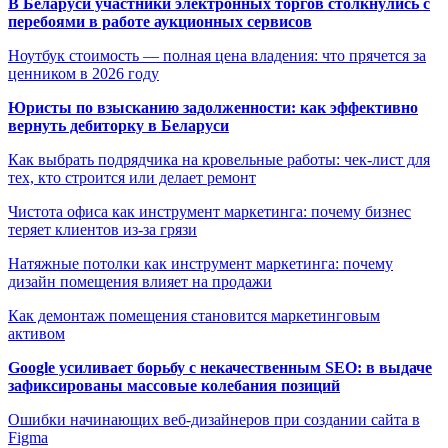
В Беларуси участники электронных торгов столкнулись с
перебоями в работе аукционных сервисов
Ноутбук стоимость — полная цена владения: что прячется за
ценником в 2026 году
Юристы по взысканию задолженности: как эффективно
вернуть дебиторку в Беларуси
Как выбрать подрядчика на кровельные работы: чек-лист для
тех, кто строится или делает ремонт
Чистота офиса как инструмент маркетинга: почему бизнес
теряет клиентов из-за грязи
Натяжные потолки как инструмент маркетинга: почему
дизайн помещения влияет на продажи
Как демонтаж помещения становится маркетинговым
активом
Google усиливает борьбу с некачественным SEO: в выдаче
зафиксированы массовые колебания позиций
Ошибки начинающих веб-дизайнеров при создании сайта в
Figma